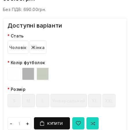
Без ПДВ:
690.00грн.
Доступні варіанти
Стать
Чоловік
Жінка
Колір футболок
Розмір
S
M
L
Універсальний
XL
XXL
КУПИТИ