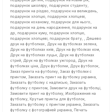
подарунок школяру
,
подарунок студенту
,
подарунок на різдво
,
подарунок на великдень
,
подарунок хлопцю
,
подарунок хлопцеві
,
подарунок коханому
,
подарунок для нього
,
подарунок на день народження
,
подарунок на
др
,
подарунок куму
,
подарунок хлопцю
,
подарунок хлопцеві
,
подарунок брату
,
,
Дешево
друк на футболках
,
Друк на футболках зелена
,
Друк на футболках київ
,
Друк на футболках ком
,
Друк на футболках луцьк
,
Друк на футболках
стрий
,
Друк на футболках ужгород
,
Друк на
футболках ціна
,
Друк футболки
,
Друк футболок
,
Заказ принта на футболку
,
Заказ футболки с
принтом
,
Заказать принт на футболку украина
,
Заказать футболку с надписью
,
Заказать
футболку с принтом
,
Замовити друк на футболці
,
Замовити принт на футболку
,
Изображения на
футболку
,
Крутые принты для футболок
,
Заказать футболку с принтом украина
,
Заказать
футболку с фотографией украина
,
Печать