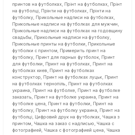
принтов на футболках
,
Прінт на футболках
,
Прінт
на футболці
,
Прінти на футболках
,
Прінти на
футболку
,
Прикольные надписи на футболках
,
Прикольные надписи на футболках для мужчин
,
Прикольные надписи на футболках на годовщину
свадьбы
,
Прикольные надписи на футболку
,
Прикольные принты на футболки
,
Прикольные
футболки с принтом
,
Примерить принт на
футболку
,
Принт для парных футболок
,
Принт
для футболки
,
Принт на футболках
,
Принт на
футболках киев
,
Принт на футболках
конструктор
,
Принт на футболках луцьк
,
Принт
на футболках тернопіль
,
Принт на футболках
украина
,
Принт на футболке
,
Принт на футболке
заказать
,
Принт на футболке украина
,
Принт на
футболке цена
,
Принт на футболки
,
Принт на
футболку
,
Принт на футболку украина
,
Принт на
футболці
,
Цифровий друк на футболках
,
Чашка з
принтом
,
Чашка на заказ с надписью
,
Чашка с
фотографией
,
Чашка с фотографией цена
,
Чашка