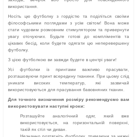
використання.
Носіть цю футболку з гордістю та поділіться своїми
філософськими поглядами з усім світом! Вона може
стати чудовим розмовним стимулятором та привернути
увагу оточуючих. Будьте готові до компліментів та
цікавих бесід, коли будете одягати цю неперевершену
футболку.
З цією футболкою ви завжди будете в центрі уваги!
Усі футболки із принтами важливо прасувати,
розташовуючи принт всередину тканини. При цьому слід
уникати високих температур, які зазвичай
використовуються для прасування бавовняних тканин.
Для точного визначення розміру рекомендуємо вам
використовувати наступні кроки:
Розташуйте аналогічний одяг, який вже
використовується, на горизонтальній поверхні,
такій як стіл чи диван.
Незначно розтягніть футболку, тримаючи за нижні