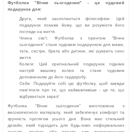
Футболка "Вічне сьогодення" - це чудовий
подарунок для:
Друга, який захоплюється філософією: Цей
подарунок покаже йому, що ви розумієте його
погляди на життя.
Члена сім'ї: Футболка з принтом "Вічне
сьогодення" стане чудовим подарунком для мами,
тата, сестри, брата або дитини, які шукають сенс
життя.
Колеги: Цей оригінальний подарунок підніме
настрій вашому колезі та стане чудовим
доповненням до його гардеробу.
Себе: Подаруйте собі цю футболку, щоб завжди
пам'ятати про те, що найважливіше - це те, що
відбувається зараз!
Футболка "Вічне сьогодення" виготовлена з
високоякісного матеріалу, який забезпечує комфорт та
зручність протягом усього дня. Вона має стильний
дизайн, який підходить для будь-яких неформальних
заходів, вечірок або просто для повсякденного