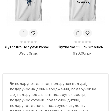
Футболка Не сумуй козаче,
Футболка "100% Українська
нехай ворог плаче
Бавовна"
690.00грн.
690.00грн.
подарунок для неї
,
подарунок подурзі
,
подарунок на день народження
,
подарунок на
др
,
подарунок дівчині
,
подарунок сестрі
,
подарунок коханій
,
подарунок дитині
,
подарунок донечці
,
подарунок студенту
,
подарунок дитині
,
подарунок на новий рік
,