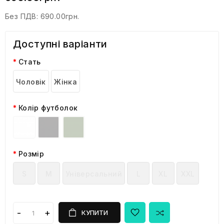
Без ПДВ:
690.00грн.
Доступні варіанти
Стать
Чоловік
Жінка
Колір футболок
Розмір
S
M
Універсальний
L
XL
XXL
КУПИТИ