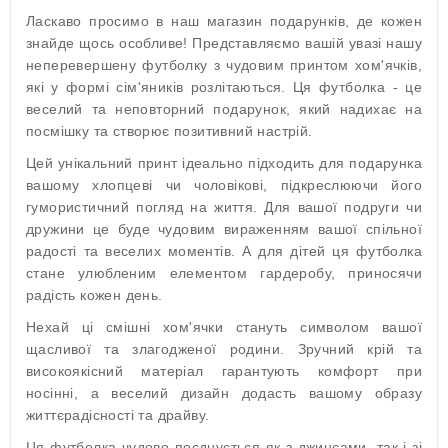
Ласкаво просимо в наш магазин подарунків, де кожен
знайде щось особливе! Представляємо вашій увазі нашу
неперевершену футболку з чудовим принтом хом'ячків,
які у формі сім'яників розлітаються. Ця футболка - це
веселий та неповторний подарунок, який надихає на
посмішку та створює позитивний настрій.
Цей унікальний принт ідеально підходить для подарунка
вашому хлопцеві чи чоловікові, підкреслюючи його
гумористичний погляд на життя. Для вашої подруги чи
дружини це буде чудовим вираженням вашої спільної
радості та веселих моментів. А для дітей ця футболка
стане улюбленим елементом гардеробу, приносячи
радість кожен день.
Нехай ці смішні хом'ячки стануть символом вашої
щасливої та злагодженої родини. Зручний крій та
високоякісний матеріал гарантують комфорт при
носінні, а веселий дизайн додасть вашому образу
життєрадісності та драйву.
Ця футболка чудово поєднується як з джинсами, так і зі