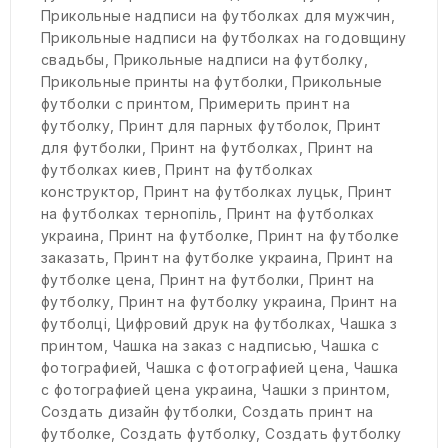
Прикольные надписи на футболках для мужчин
,
Прикольные надписи на футболках на годовщину
свадьбы
,
Прикольные надписи на футболку
,
Прикольные принты на футболки
,
Прикольные
футболки с принтом
,
Примерить принт на
футболку
,
Принт для парных футболок
,
Принт
для футболки
,
Принт на футболках
,
Принт на
футболках киев
,
Принт на футболках
конструктор
,
Принт на футболках луцьк
,
Принт
на футболках тернопіль
,
Принт на футболках
украина
,
Принт на футболке
,
Принт на футболке
заказать
,
Принт на футболке украина
,
Принт на
футболке цена
,
Принт на футболки
,
Принт на
футболку
,
Принт на футболку украина
,
Принт на
футболці
,
Цифровий друк на футболках
,
Чашка з
принтом
,
Чашка на заказ с надписью
,
Чашка с
фотографией
,
Чашка с фотографией цена
,
Чашка
с фотографией цена украина
,
Чашки з принтом
,
Создать дизайн футболки
,
Создать принт на
футболке
,
Создать футболку
,
Создать футболку