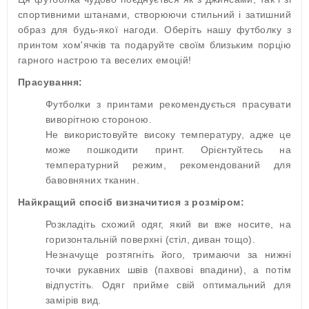
спортивними штанами, створюючи стильний і затишний
образ для будь-якої нагоди. Оберіть нашу футболку з
принтом хом'ячків та подаруйте своїм близьким порцію
гарного настрою та веселих емоцій!
Прасування:
Футболки з принтами рекомендується прасувати
виворітною стороною.
Не використовуйте високу температуру, адже це
може пошкодити принт. Орієнтуйтесь на
температурний режим, рекомендований для
бавовняних тканин.
Найкращий спосіб визначитися з розміром:
Розкладіть схожий одяг, який ви вже носите, на
горизонтальній поверхні (стіл, диван тощо).
Незначуще розтягніть його, тримаючи за нижні
точки рукавних швів (пахвові впадини), а потім
відпустіть. Одяг прийме свій оптимальний для
замірів вид.