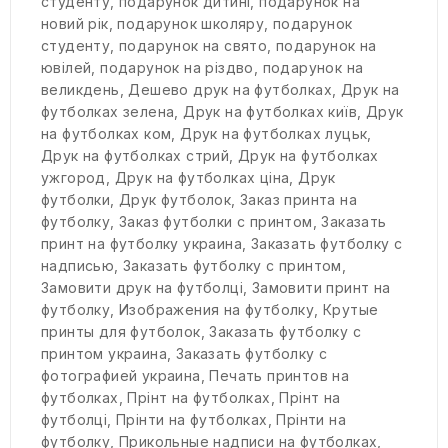
студенту
,
подарунок дитині
,
подарунок на
новий рік
,
подарунок школяру
,
подарунок
студенту
,
подарунок на свято
,
подарунок на
ювілей
,
подарунок на різдво
,
подарунок на
великдень
,
Дешево друк на футболках
,
Друк на
футболках зелена
,
Друк на футболках київ
,
Друк
на футболках ком
,
Друк на футболках луцьк
,
Друк на футболках стрий
,
Друк на футболках
ужгород
,
Друк на футболках ціна
,
Друк
футболки
,
Друк футболок
,
Заказ принта на
футболку
,
Заказ футболки с принтом
,
Заказать
принт на футболку украина
,
Заказать футболку с
надписью
,
Заказать футболку с принтом
,
Замовити друк на футболці
,
Замовити принт на
футболку
,
Изображения на футболку
,
Крутые
принты для футболок
,
Заказать футболку с
принтом украина
,
Заказать футболку с
фотографией украина
,
Печать принтов на
футболках
,
Прінт на футболках
,
Прінт на
футболці
,
Прінти на футболках
,
Прінти на
футболку
,
Прикольные надписи на футболках
,