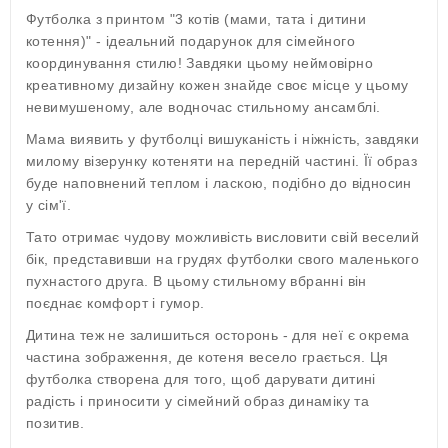
Футболка з принтом "3 котів (мами, тата і дитини
котення)" - ідеальний подарунок для сімейного
координування стилю! Завдяки цьому неймовірно
креативному дизайну кожен знайде своє місце у цьому
невимушеному, але водночас стильному ансамблі.
Мама виявить у футболці вишуканість і ніжність, завдяки
милому візерунку котеняти на передній частині. Її образ
буде наповнений теплом і ласкою, подібно до відносин
у сім'ї.
Тато отримає чудову можливість висловити свій веселий
бік, представивши на грудях футболки свого маленького
пухнастого друга. В цьому стильному вбранні він
поєднає комфорт і гумор.
Дитина теж не залишиться осторонь - для неї є окрема
частина зображення, де котеня весело грається. Ця
футболка створена для того, щоб дарувати дитині
радість і приносити у сімейний образ динаміку та
позитив.