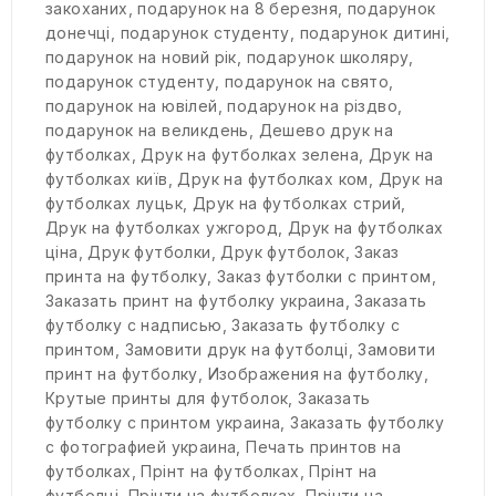
закоханих
,
подарунок на 8 березня
,
подарунок
донечці
,
подарунок студенту
,
подарунок дитині
,
подарунок на новий рік
,
подарунок школяру
,
подарунок студенту
,
подарунок на свято
,
подарунок на ювілей
,
подарунок на різдво
,
подарунок на великдень
,
Дешево друк на
футболках
,
Друк на футболках зелена
,
Друк на
футболках київ
,
Друк на футболках ком
,
Друк на
футболках луцьк
,
Друк на футболках стрий
,
Друк на футболках ужгород
,
Друк на футболках
ціна
,
Друк футболки
,
Друк футболок
,
Заказ
принта на футболку
,
Заказ футболки с принтом
,
Заказать принт на футболку украина
,
Заказать
футболку с надписью
,
Заказать футболку с
принтом
,
Замовити друк на футболці
,
Замовити
принт на футболку
,
Изображения на футболку
,
Крутые принты для футболок
,
Заказать
футболку с принтом украина
,
Заказать футболку
с фотографией украина
,
Печать принтов на
футболках
,
Прінт на футболках
,
Прінт на
футболці
,
Прінти на футболках
,
Прінти на