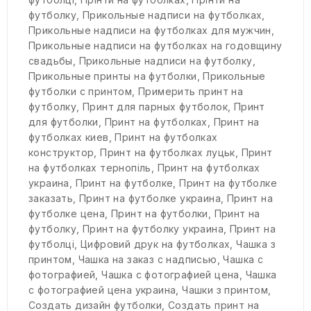
футболку
,
Прикольные надписи на футболках
,
Прикольные надписи на футболках для мужчин
,
Прикольные надписи на футболках на годовщину
свадьбы
,
Прикольные надписи на футболку
,
Прикольные принты на футболки
,
Прикольные
футболки с принтом
,
Примерить принт на
футболку
,
Принт для парных футболок
,
Принт
для футболки
,
Принт на футболках
,
Принт на
футболках киев
,
Принт на футболках
конструктор
,
Принт на футболках луцьк
,
Принт
на футболках тернопіль
,
Принт на футболках
украина
,
Принт на футболке
,
Принт на футболке
заказать
,
Принт на футболке украина
,
Принт на
футболке цена
,
Принт на футболки
,
Принт на
футболку
,
Принт на футболку украина
,
Принт на
футболці
,
Цифровий друк на футболках
,
Чашка з
принтом
,
Чашка на заказ с надписью
,
Чашка с
фотографией
,
Чашка с фотографией цена
,
Чашка
с фотографией цена украина
,
Чашки з принтом
,
Создать дизайн футболки
,
Создать принт на