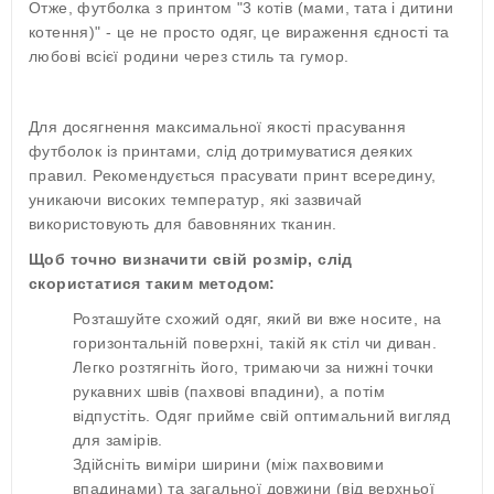
Отже, футболка з принтом "3 котів (мами, тата і дитини
котення)" - це не просто одяг, це вираження єдності та
любові всієї родини через стиль та гумор.
Для досягнення максимальної якості прасування
футболок із принтами, слід дотримуватися деяких
правил. Рекомендується прасувати принт всередину,
уникаючи високих температур, які зазвичай
використовують для бавовняних тканин.
Щоб точно визначити свій розмір, слід
скористатися таким методом:
Розташуйте схожий одяг, який ви вже носите, на
горизонтальній поверхні, такій як стіл чи диван.
Легко розтягніть його, тримаючи за нижні точки
рукавних швів (пахвові впадини), а потім
відпустіть. Одяг прийме свій оптимальний вигляд
для замірів.
Здійсніть виміри ширини (між пахвовими
впадинами) та загальної довжини (від верхньої