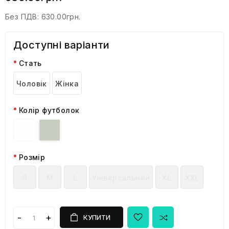
Без ПДВ:
630.00грн.
Доступні варіанти
Стать
Чоловік
Жінка
Колір футболок
Розмір
S
M
L
Універсальний
XL
XXL
КУПИТИ