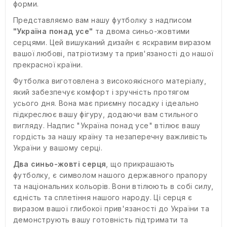
форми.
Представляємо вам нашу футболку з надписом
"Україна понад усе"
та двома синьо-жовтими
серцями. Цей вишуканий дизайн є яскравим виразом
вашої любові, патріотизму та прив'язаності до нашої
прекрасної країни.
Футболка виготовлена з високоякісного матеріалу,
який забезпечує комфорт і зручність протягом
усього дня. Вона має приємну посадку і ідеально
підкреслює вашу фігуру, додаючи вам стильного
вигляду. Надпис "Україна понад усе" втілює вашу
гордість за нашу країну та незаперечну важливість
України у вашому серці.
Два синьо-жовті серця
, що прикрашають
футболку, є символом нашого державного прапору
та національних кольорів. Вони втілюють в собі силу,
єдність та сплетіння нашого народу. Ці серця є
виразом вашої глибокої прив'язаності до України та
демонструють вашу готовність підтримати та