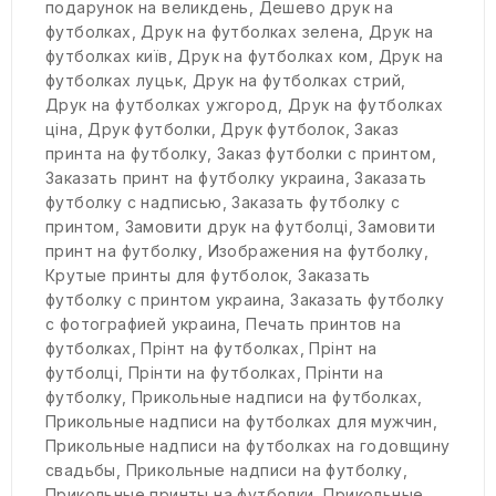
подарунок на великдень
,
Дешево друк на
футболках
,
Друк на футболках зелена
,
Друк на
футболках київ
,
Друк на футболках ком
,
Друк на
футболках луцьк
,
Друк на футболках стрий
,
Друк на футболках ужгород
,
Друк на футболках
ціна
,
Друк футболки
,
Друк футболок
,
Заказ
принта на футболку
,
Заказ футболки с принтом
,
Заказать принт на футболку украина
,
Заказать
футболку с надписью
,
Заказать футболку с
принтом
,
Замовити друк на футболці
,
Замовити
принт на футболку
,
Изображения на футболку
,
Крутые принты для футболок
,
Заказать
футболку с принтом украина
,
Заказать футболку
с фотографией украина
,
Печать принтов на
футболках
,
Прінт на футболках
,
Прінт на
футболці
,
Прінти на футболках
,
Прінти на
футболку
,
Прикольные надписи на футболках
,
Прикольные надписи на футболках для мужчин
,
Прикольные надписи на футболках на годовщину
свадьбы
,
Прикольные надписи на футболку
,
Прикольные принты на футболки
,
Прикольные