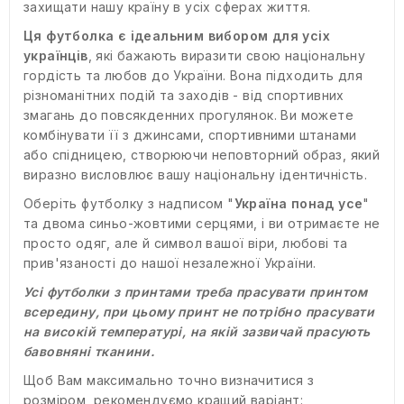
захищати нашу країну в усіх сферах життя.
Ця футболка є ідеальним вибором
для усіх
українців
, які бажають виразити свою національну
гордість та любов до України. Вона підходить для
різноманітних подій та заходів - від спортивних
змагань до повсякденних прогулянок. Ви можете
комбінувати її з джинсами, спортивними штанами
або спідницею, створюючи неповторний образ, який
виразно висловлює вашу національну ідентичність.
Оберіть футболку з надписом "
Україна понад усе
"
та двома синьо-жовтими серцями, і ви отримаєте не
просто одяг, але й символ вашої віри, любові та
прив'язаності до нашої незалежної України.
Усі футболки з принтами треба прасувати принтом
всередину, при цьому принт не потрібно прасувати
на високій температурі, на якій зазвичай прасують
бавовняні тканини.
Щоб Вам максимально точно визначитися з
розміром, рекомендуємо кращий варіант: