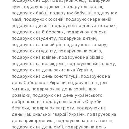
подарунок на др
,
подарунок жінці
,
подарунок
кумі
,
подарунок дівчині
,
подарунок сестрі
,
подарунок бабці
,
подарунок бабушці
,
подарунок
мамі
,
подарунок коханій
,
подарунок нареченій
,
подарунок дитині
,
подарунок на день закоханих
,
подарунок на 8 березня
,
подарунок донечці
,
подарунок студенту
,
подарунок дитині
,
подарунок на новий рік
,
подарунок школяру
,
подарунок студенту
,
подарунок на свято
,
подарунок на ювілей
,
подарунок на різдво
,
подарунок на великдень
,
подарунок війсковому
,
подарунок на день захисника України
,
подарунок на день конституції
,
подарунок на
день Соборності України
,
подарунок на день
митника
,
подарунок на день зовнішньої
розвідки
,
подарунок на день українського
добровольця
,
подарунок на день Служби
безпеки
,
подарунок патріоту
,
подарунок на
день Національної гвардії України
,
подарунок на
день прикордоника
,
подарунок на день піхоти
,
подарунок на день сім’ї
,
подарунок на день