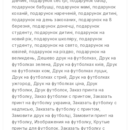
дівчині
,
подарунок сестрі
,
подарунок бабці
,
подарунок бабушці
,
подарунок мамі
,
подарунок
коханій
,
подарунок нареченій
,
подарунок дитині
,
подарунок на день закоханих
,
подарунок на 8
березня
,
подарунок донечці
,
подарунок
студенту
,
подарунок дитині
,
подарунок на
новий рік
,
подарунок школяру
,
подарунок
студенту
,
подарунок на свято
,
подарунок на
ювілей
,
подарунок на різдво
,
подарунок на
великдень
,
Дешево друк на футболках
,
Друк на
футболках зелена
,
Друк на футболках київ
,
Друк
на футболках ком
,
Друк на футболках луцьк
,
Друк на футболках стрий
,
Друк на футболках
ужгород
,
Друк на футболках ціна
,
Друк
футболки
,
Друк футболок
,
Заказ принта на
футболку
,
Заказ футболки с принтом
,
Заказать
принт на футболку украина
,
Заказать футболку с
надписью
,
Заказать футболку с принтом
,
Замовити друк на футболці
,
Замовити принт на
футболку
,
Изображения на футболку
,
Крутые
принты для футболок
,
Заказать футболку с