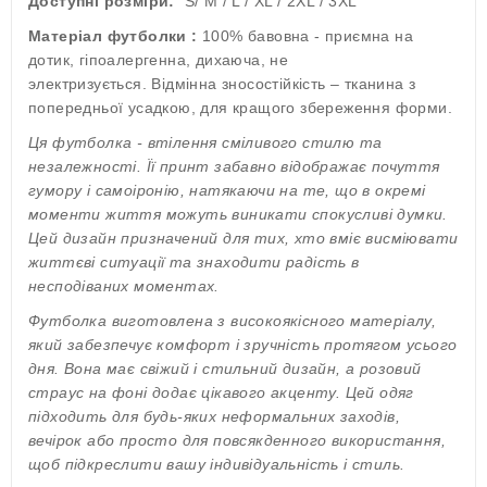
Доступні розміри:
S/ M / L / XL / 2XL / 3XL
Матеріал футболки :
100% бавовна - приємна на
дотик, гіпоалергенна, дихаюча, не
электризується. Відмінна зносостійкість – тканина з
попередньої усадкою, для кращого збереження форми.
Ця футболка - втілення сміливого стилю та
незалежності. Її принт забавно відображає почуття
гумору і самоіронію, натякаючи на те, що в окремі
моменти життя можуть виникати спокусливі думки.
Цей дизайн призначений для тих, хто вміє висміювати
життєві ситуації та знаходити радість в
несподіваних моментах.
Футболка виготовлена з високоякісного матеріалу,
який забезпечує комфорт і зручність протягом усього
дня. Вона має свіжий і стильний дизайн, а розовий
страус на фоні додає цікавого акценту. Цей одяг
підходить для будь-яких неформальних заходів,
вечірок або просто для повсякденного використання,
щоб підкреслити вашу індивідуальність і стиль.