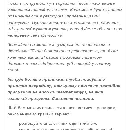
Носіть цю футболку з гордістю і поділіться вашим
унікальним поглядом на світ. Вона може бути чудовим
розмовним стимулятором і приверне увагу
оточуючих. Будьте готові до комліментів і посмішок,
які супроводжуватимуть вас, коли будете одягати цю
неперевершену футболку.
Зважайте на життя з гумором та позитивом, а
футболка "Якщо дивитися на речі тверезо, то дуже
хочеться випити" разом з розовим страусом
допоможе вам відобразити цей настрій у вашому
стилі
.
Усі футболки з принтами треба прасувати
принтом всередину, при цьому принт не потрібно
прасувати на високій температурі, на якій
зазвичай прасують бавовняні тканини.
Щоб Вам максимально точно визначитися з розміром,
рекомендуємо кращий варіант:
розташуйте аналогічний одяг, який вже
використовується, на горизонтальній поверхні