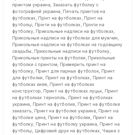
принтом украина
,
Заказать футболку с
фотографией украина
,
Печать принтов на
футболках
,
Прінт на футболках
,
Прінт на
футболці
,
Прінти на футболках
,
Прінти на
футболку
,
Прикольные надписи на футболках
,
Прикольные надписи на футболках для мужчин
,
Прикольные надписи на футболках на годовщину
свадьбы
,
Прикольные надписи на футболку
,
Прикольные принты на футболки
,
Прикольные
футболки с принтом
,
Примерить принт на
футболку
,
Принт для парных футболок
,
Принт
для футболки
,
Принт на футболках
,
Принт на
футболках киев
,
Принт на футболках
конструктор
,
Принт на футболках луцьк
,
Принт
на футболках тернопіль
,
Принт на футболках
украина
,
Принт на футболке
,
Принт на футболке
заказать
,
Принт на футболке украина
,
Принт на
футболке цена
,
Принт на футболки
,
Принт на
футболку
,
Принт на футболку украина
,
Принт на
футболці
,
Цифровий друк на футболках
,
Чашка з