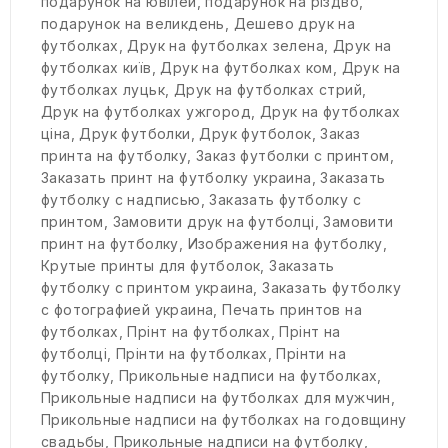
подарунок на ювілей
,
подарунок на різдво
,
подарунок на великдень
,
Дешево друк на
футболках
,
Друк на футболках зелена
,
Друк на
футболках київ
,
Друк на футболках ком
,
Друк на
футболках луцьк
,
Друк на футболках стрий
,
Друк на футболках ужгород
,
Друк на футболках
ціна
,
Друк футболки
,
Друк футболок
,
Заказ
принта на футболку
,
Заказ футболки с принтом
,
Заказать принт на футболку украина
,
Заказать
футболку с надписью
,
Заказать футболку с
принтом
,
Замовити друк на футболці
,
Замовити
принт на футболку
,
Изображения на футболку
,
Крутые принты для футболок
,
Заказать
футболку с принтом украина
,
Заказать футболку
с фотографией украина
,
Печать принтов на
футболках
,
Прінт на футболках
,
Прінт на
футболці
,
Прінти на футболках
,
Прінти на
футболку
,
Прикольные надписи на футболках
,
Прикольные надписи на футболках для мужчин
,
Прикольные надписи на футболках на годовщину
свадьбы
,
Прикольные надписи на футболку
,