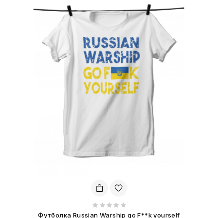
Футболка Russian Warship go F**k yourself