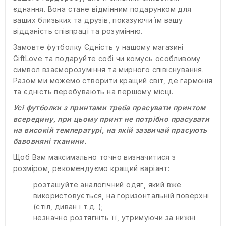
єднання. Вона стане відмінним подарунком для
ваших близьких та друзів, показуючи їм вашу
відданість співпраці та розумінню.
Замовте футболку Єдність у нашому магазині
GiftLove та подаруйте собі чи комусь особливому
символ взаєморозуміння та мирного співіснування.
Разом ми можемо створити кращий світ, де гармонія
та єдність перебувають на першому місці.
Усі футболки з принтами треба прасувати принтом
всередину, при цьому принт не потрібно прасувати
на високій температурі, на якій зазвичай прасують
бавовняні тканини.
Щоб Вам максимально точно визначитися з
розміром, рекомендуємо кращий варіант:
розташуйте аналогічний одяг, який вже
використовується, на горизонтальній поверхні
(стіл, диван і т.д. );
незначно розтягніть її, утримуючи за нижні