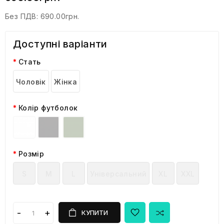
Без ПДВ:
690.00грн.
Доступні варіанти
Стать
Чоловік
Жінка
Колір футболок
Розмір
S
M
L
Універсальний
XL
XXL
КУПИТИ