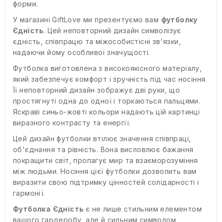
форми.
У магазині GiftLove ми презентуємо вам
футболку
Єдність
. Цей неповторний дизайн символізує
єдність, співпрацю та міжособистісні зв'язки,
надаючи йому особливої значущості.
Футболка виготовлена з високоякісного матеріалу,
який забезпечує комфорт і зручність під час носіння.
Її неповторний дизайн зображує дві руки, що
простягнуті одна до одної і торкаються пальцями.
Яскраві синьо-жовті кольори надають цій картинці
виразного контрасту та енергії.
Цей дизайн футболки втілює значення співпраці,
об'єднання та рівність. Вона висловлює бажання
покращити світ, пропагує мир та взаєморозуміння
між людьми. Носіння цієї футболки дозволить вам
виразити свою підтримку цінностей солідарності і
гармонії.
Футболка Єдність
є не лише стильним елементом
вашого гардеробу, але й сильним символом