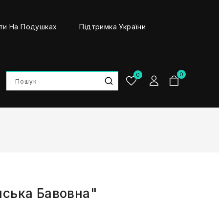
ти На Подушках
Підтримка України
0
0
нська Бавовна"