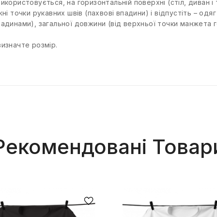
користовується, на горизонтальній поверхні (стіл, диван і т.
ні точки рукавних швів (пахвові впадини) і відпустіть – одя
падинами), загальної довжини (від верхньої точки манжета 
визначте розмір.
Рекомендовані Товар