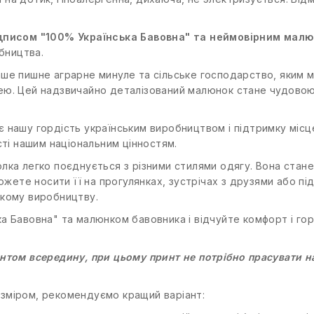
дписом "100% Українська Бавовна" та неймовірним мал
обництва.
ше пишне аграрне минуле та сільське господарство, яким ми
лею. Цей надзвичайно деталізований малюнок стане чудов
 нашу гордість українським виробництвом і підтримку місц
сті нашим національним цінностям.
лка легко поєднується з різними стилями одягу. Вона ста
можете носити її на прогулянках, зустрічах з друзями або п
ькому виробництву.
а Бавовна" та малюнком бавовника і відчуйте комфорт і горд
нтом всередину, при цьому принт не потрібно прасувати на
зміром, рекомендуємо кращий варіант: