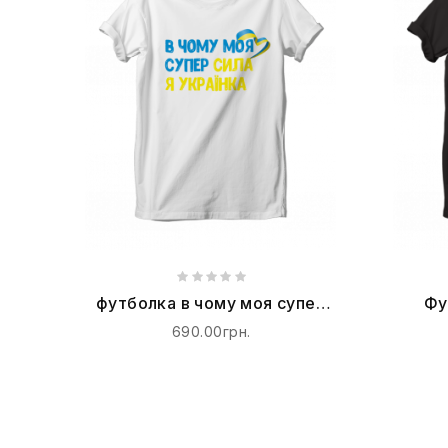
футболка в чому моя супер
Фу
сила я Українка
690.00грн.