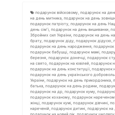
подарунок війсковому
,
подарунок на ден
на день митника
,
подарунок на день зовнішн
подарунок патріоту
,
подарунок на день Наці
день сім’ї
,
подарунок на день вишиванки
,
по
Збройних сил України
,
подарунок на день н
брату
,
подарунок діду
,
подарунок дідусю
,
подарунок на день народження
,
подарунок
подарунок бабушці
,
подарунок мамі
,
подару
березня
,
подарунок донечці
,
подарунок ст
на свято
,
подарунок на ювілей
,
подарунок н
подарунок на день конституції
,
подарунок н
подарунок на день українського добровол
України
,
подарунок на день прикордоника
,
батька
,
подарунок на день родини
,
подарун
подарунок на др
,
подарунок куму
,
подарун
подарунок коханому
,
подарунок нареченом
жінці
,
подарунок кумі
,
подарунок дівчині
,
по
нареченій
,
подарунок дитині
,
подарунок на 
подарунок на новий рік
,
подарунок школяру