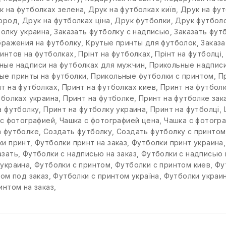
к на футболках зелена
,
Друк на футболках київ
,
Друк на фу
город
,
Друк на футболках ціна
,
Друк футболки
,
Друк футбол
болку украина
,
Заказать футболку с надписью
,
Заказать фут
бражения на футболку
,
Крутые принты для футболок
,
Заказа
интов на футболках
,
Прінт на футболках
,
Прінт на футболці
ные надписи на футболках для мужчин
,
Прикольные надписи
ые принты на футболки
,
Прикольные футболки с принтом
,
П
т на футболках
,
Принт на футболках киев
,
Принт на футбол
тболках украина
,
Принт на футболке
,
Принт на футболке зак
а футболку
,
Принт на футболку украина
,
Принт на футболці
,
 с фотографией
,
Чашка с фотографией цена
,
Чашка с фотогр
а футболке
,
Создать футболку
,
Создать футболку с принтом
ки принт
,
Футболки принт на заказ
,
Футболки принт украина
азать
,
Футболки с надписью на заказ
,
Футболки с надписью 
 украина
,
Футболки с принтом
,
Футболки с принтом киев
,
Фу
ом под заказ
,
Футболки с принтом україна
,
Футболки украи
интом на заказ
,