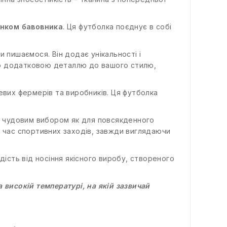
юнком бавовника
. Ця футболка поєднує в собі
 пишаємося. Він додає унікальності і
ою додатковою деталлю до вашого стилю,
евих фермерів та виробників. Ця футболка
не чудовим вибором як для повсякденного
ід час спортивних заходів, завжди виглядаючи
ість від носіння якісного виробу, створеного
 високій температурі, на якій зазвичай