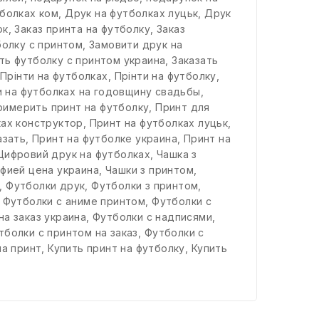
тболках ком
,
Друк на футболках луцьк
,
Друк
ок
,
Заказ принта на футболку
,
Заказ
болку с принтом
,
Замовити друк на
ть футболку с принтом украина
,
Заказать
,
Прінти на футболках
,
Прінти на футболку
,
 на футболках на годовщину свадьбы
,
римерить принт на футболку
,
Принт для
ках конструктор
,
Принт на футболках луцьк
,
азать
,
Принт на футболке украина
,
Принт на
Цифровий друк на футболках
,
Чашка з
афией цена украина
,
Чашки з принтом
,
,
Футболки друк
,
Футболки з принтом
,
,
Футболки с аниме принтом
,
Футболки с
на заказ украина
,
Футболки с надписями
,
тболки с принтом на заказ
,
Футболки с
на принт
,
Купить принт на футболку
,
Купить