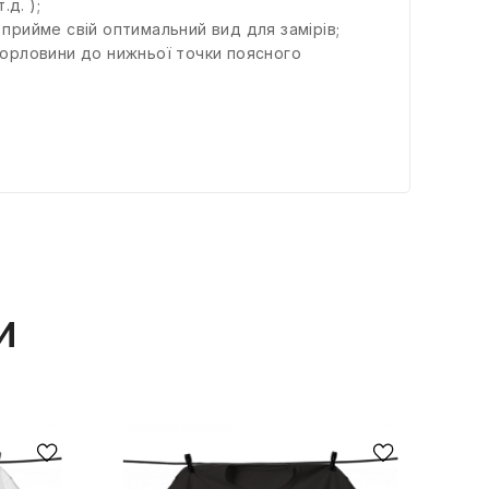
д. );
г прийме свій оптимальний вид для замірів;
горловини до нижньої точки поясного
и