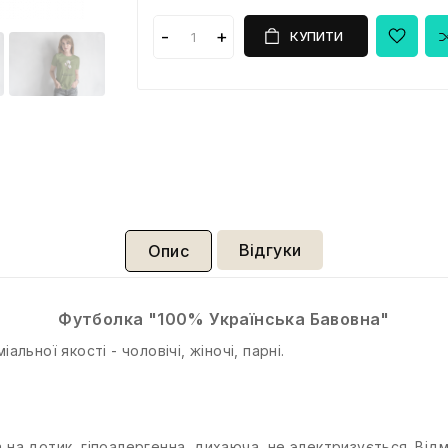
КУПИТИ
Відгуки
Опис
Футболка "100% Українська Бавовна"
ьної якості - чоловічі, жіночі, парні.
на дотик, гіпоалергенна, дихаюча, не электризується. Відм