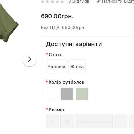
0 Відгуків
Написати Відг
690.00грн.
Без ПДВ:
690.00грн.
Доступні варіанти
Стать
Чоловік
Жінка
Колір футболок
Розмір
S
M
Універсальний
L