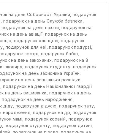
нок на день Соборності України
,
подарунок
я
,
подарунок на день Служби безпеки
,
,
подарунок на день піхоти
,
подарунок на
нок на день авіації
,
подарунок на день
лопцю
,
подарунок хлопцеві
,
подарунок
му
,
подарунок для неї
,
подарунок подурзі
,
подарунок сестрі
,
подарунок бабці
,
унок на день закоханих
,
подарунок на 8
к школяру
,
подарунок студенту
,
подарунок
одарунок на день захисника України
,
дарунок на день зовнішньої розвідки
,
у
,
подарунок на день Національної гвардії
к на день вишиванки
,
подарунок на день
,
подарунок на день народження
,
к діду
,
подарунок дідусю
,
подарунок тату
,
нь народження
,
подарунок на др
,
подарунок
рунок мамі
,
подарунок коханій
,
подарунок
і
,
подарунок студенту
,
подарунок дитині
,
вілей
,
подарунок на різдво
,
подарунок на