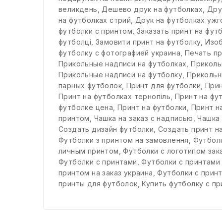
великдень
,
Дешево друк на футболках
,
Дру
на футболках стрий
,
Друк на футболках уж
футболки с принтом
,
Заказать принт на фут
футболці
,
Замовити принт на футболку
,
Изо
футболку с фотографией украина
,
Печать пр
Прикольные надписи на футболках
,
Приколь
Прикольные надписи на футболку
,
Прикольн
парных футболок
,
Принт для футболки
,
Прин
Принт на футболках тернопіль
,
Принт на фу
футболке цена
,
Принт на футболки
,
Принт н
принтом
,
Чашка на заказ с надписью
,
Чашка
Создать дизайн футболки
,
Создать принт н
Футболки з принтом на замовлення
,
Футбол
личным принтом
,
Футболки с логотипом зак
Футболки с принтами
,
Футболки с принтами
принтом на заказ украина
,
Футболки с принт
принты для футболок
,
Купить футболку с пр