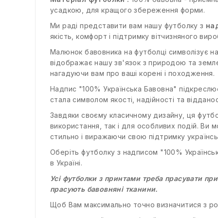
усадкою, для кращого збереження форми.
Ми раді представити вам нашу футболку з
на
якість, комфорт і підтримку вітчизняного вир
Малюнок бавовника на футболці символізує на
відображає нашу зв'язок з природою та зем
нагадуючи вам про ваші корені і походження.
Надпис "100% Українська Бавовна" підкреслює
стала символом якості, надійності та віддано
Завдяки своєму класичному дизайну, ця футбо
використання, так і для особливих подій. Ви 
стильно і виражаючи свою підтримку українс
Оберіть футболку з надписом "100% Українськ
в Україні.
Усі футболки з принтами треба прасувати при
прасують бавовняні тканини.
Щоб Вам максимально точно визначитися з ро