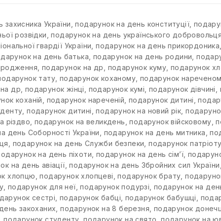
ь захисника України
,
подарунок на день конституції
,
подару
ьої розвідки
,
подарунок на день українського добровольц
ональної гвардії України
,
подарунок на день прикордоника
дарунок на день батька
,
подарунок на день родини
,
подару
ародження
,
подарунок на др
,
подарунок куму
,
подарунок х
подарунок тату
,
подарунок коханому
,
подарунок наречено
 на др
,
подарунок жінці
,
подарунок кумі
,
подарунок дівчині
,
нок коханій
,
подарунок нареченій
,
подарунок дитині
,
подар
уденту
,
подарунок дитині
,
подарунок на новий рік
,
подаруно
а різдво
,
подарунок на великдень
,
подарунок війсковому
,
п
а день Соборності України
,
подарунок на день митника
,
по
ьця
,
подарунок на день Служби безпеки
,
подарунок патріот
подарунок на день піхоти
,
подарунок на день сім’ї
,
подаруно
ок на день авіації
,
подарунок на день Збройних сил України
ок хлопцю
,
подарунок хлопцеві
,
подарунок брату
,
подаруно
у
,
подарунок для неї
,
подарунок подурзі
,
подарунок на де
дарунок сестрі
,
подарунок бабці
,
подарунок бабушці
,
пода
день закоханих
,
подарунок на 8 березня
,
подарунок донечц
,
подарунок студенту
,
подарунок на свято
,
подарунок на ю