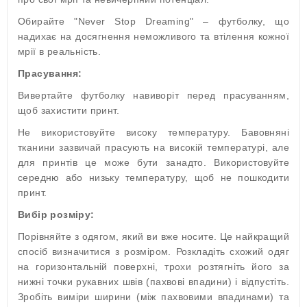
Обирайте "Never Stop Dreaming" – футболку, що
надихає на досягнення неможливого та втілення кожної
мрії в реальність.
Прасування:
Вивертайте футболку навиворіт перед прасуванням,
щоб захистити принт.
Не використовуйте високу температуру. Бавовняні
тканини зазвичай прасують на високій температурі, але
для принтів це може бути занадто. Використовуйте
середню або низьку температуру, щоб не пошкодити
принт.
Вибір розміру:
Порівняйте з одягом, який ви вже носите. Це найкращий
спосіб визначитися з розміром. Розкладіть схожий одяг
на горизонтальній поверхні, трохи розтягніть його за
нижні точки рукавних швів (пахвові впадини) і відпустіть.
Зробіть виміри ширини (між пахвовими впадинами) та