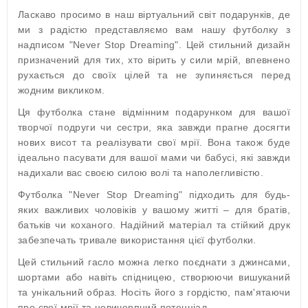
Ласкаво просимо в наш віртуальний світ подарунків, де
ми з радістю представляємо вам нашу футболку з
надписом "Never Stop Dreaming". Цей стильний дизайн
призначений для тих, хто вірить у сили мрій, впевнено
рухається до своїх цілей та не зупиняється перед
жодним викликом.
Ця футболка стане відмінним подарунком для вашої
творчої подруги чи сестри, яка завжди прагне досягти
нових висот та реалізувати свої мрії. Вона також буде
ідеально пасувати для вашої мами чи бабусі, які завжди
надихали вас своєю силою волі та наполегливістю.
Футболка "Never Stop Dreaming" підходить для будь-
яких важливих чоловіків у вашому житті – для братів,
батьків чи коханого. Надійний матеріал та стійкий друк
забезпечать тривале використання цієї футболки.
Цей стильний гасло можна легко поєднати з джинсами,
шортами або навіть спідницею, створюючи вишуканий
та унікальний образ. Носіть його з гордістю, пам'ятаючи
про свої мрії та невичерпний потенціал.