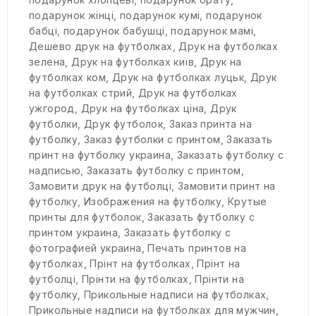
подарунок жінці
,
подарунок кумі
,
подарунок
бабці
,
подарунок бабушці
,
подарунок мамі
,
Дешево друк на футболках
,
Друк на футболках
зелена
,
Друк на футболках київ
,
Друк на
футболках ком
,
Друк на футболках луцьк
,
Друк
на футболках стрий
,
Друк на футболках
ужгород
,
Друк на футболках ціна
,
Друк
футболки
,
Друк футболок
,
Заказ принта на
футболку
,
Заказ футболки с принтом
,
Заказать
принт на футболку украина
,
Заказать футболку с
надписью
,
Заказать футболку с принтом
,
Замовити друк на футболці
,
Замовити принт на
футболку
,
Изображения на футболку
,
Крутые
принты для футболок
,
Заказать футболку с
принтом украина
,
Заказать футболку с
фотографией украина
,
Печать принтов на
футболках
,
Прінт на футболках
,
Прінт на
футболці
,
Прінти на футболках
,
Прінти на
футболку
,
Прикольные надписи на футболках
,
Прикольные надписи на футболках для мужчин
,