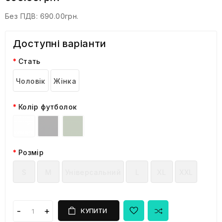
Без ПДВ:
690.00грн.
Доступні варіанти
Стать
Чоловік
Жінка
Колір футболок
Розмір
S
M
Універсальний
L
XL
XXL
КУПИТИ