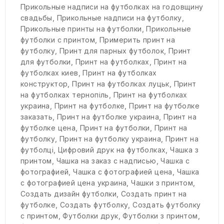
Прикольные надписи на футболках на годовщину
свадьбы
,
Прикольные надписи на футболку
,
Прикольные принты на футболки
,
Прикольные
футболки с принтом
,
Примерить принт на
футболку
,
Принт для парных футболок
,
Принт
для футболки
,
Принт на футболках
,
Принт на
футболках киев
,
Принт на футболках
конструктор
,
Принт на футболках луцьк
,
Принт
на футболках тернопіль
,
Принт на футболках
украина
,
Принт на футболке
,
Принт на футболке
заказать
,
Принт на футболке украина
,
Принт на
футболке цена
,
Принт на футболки
,
Принт на
футболку
,
Принт на футболку украина
,
Принт на
футболці
,
Цифровий друк на футболках
,
Чашка з
принтом
,
Чашка на заказ с надписью
,
Чашка с
фотографией
,
Чашка с фотографией цена
,
Чашка
с фотографией цена украина
,
Чашки з принтом
,
Создать дизайн футболки
,
Создать принт на
футболке
,
Создать футболку
,
Создать футболку
с принтом
,
Футболки друк
,
Футболки з принтом
,