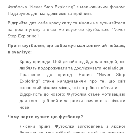
Футболка "Never Stop Exploring" з мальовничим фоном:
Подарунок для мандрівників та мрійників
Відкрийте для себе красу світу та ніколи не зупиняйтеся
на досягнутому з цією мотивуючою футболкою "Never
Stop Exploring"!
Принт футболки, що зображує мальовничий пейзаж,
візуалізує:
Красу природи: Цей дизайн підійде для людей, які
люблять подорожувати та досліджувати нові місця.
Прагнення до пригод: Напис "Never Stop
Exploring" стане нагадуванням про те, що світ
сповнений цікавих місць, які потрібно побачити.
Відкритість до нового: Футболка стане мотивацією
для того, щоб вийти за рамки звичного та пізнати
нове.
Чому варто купити цю футболку?
Якісний принт: Футболка виготовлена з якісної
бавовни та має стійкий принт, який не втратить