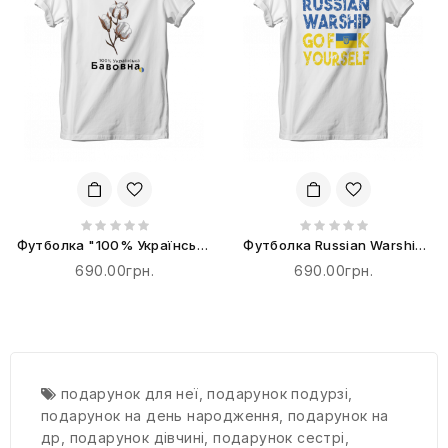
Футболка "100% Українська
Футболка Russian Warship
Бавовна"
go F**k yourself
690.00грн.
690.00грн.
подарунок для неї
,
подарунок подурзі
,
подарунок на день народження
,
подарунок на
др
,
подарунок дівчині
,
подарунок сестрі
,