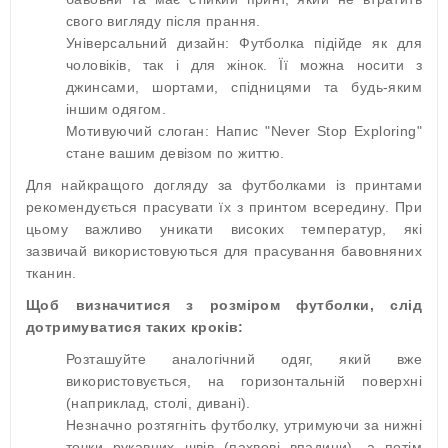
свого вигляду після прання.
Універсальний дизайн: Футболка підійде як для
чоловіків, так і для жінок. Її можна носити з
джинсами, шортами, спідницями та будь-яким
іншим одягом.
Мотивуючий слоган: Напис "Never Stop Exploring"
стане вашим девізом по життю.
Для найкращого догляду за футболками із принтами
рекомендується прасувати їх з принтом всередину. При
цьому важливо уникати високих температур, які
зазвичай використовуються для прасування бавовняних
тканин.
Щоб визначитися з розміром футболки, слід
дотримуватися таких кроків:
Розташуйте аналогічний одяг, який вже
використовується, на горизонтальній поверхні
(наприклад, столі, дивані).
Незначно розтягніть футболку, утримуючи за нижні
точки рукавних швів (пахвові впадини), а потім