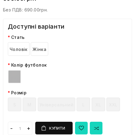
Без ПДВ:
690.00грн.
Доступні варіанти
Стать
Чоловік
Жінка
Колір футболок
Розмір
S
M
Універсальний
L
XL
XXL
КУПИТИ