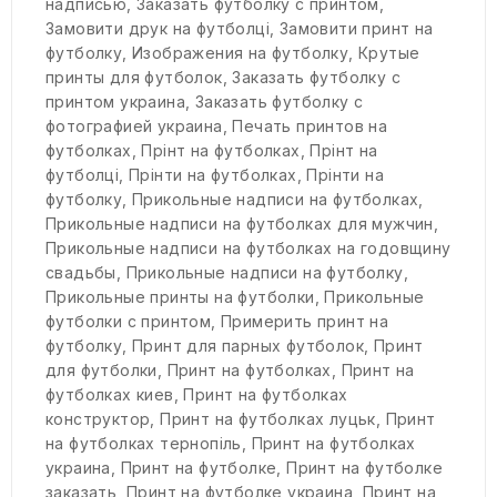
надписью
,
Заказать футболку с принтом
,
Замовити друк на футболці
,
Замовити принт на
футболку
,
Изображения на футболку
,
Крутые
принты для футболок
,
Заказать футболку с
принтом украина
,
Заказать футболку с
фотографией украина
,
Печать принтов на
футболках
,
Прінт на футболках
,
Прінт на
футболці
,
Прінти на футболках
,
Прінти на
футболку
,
Прикольные надписи на футболках
,
Прикольные надписи на футболках для мужчин
,
Прикольные надписи на футболках на годовщину
свадьбы
,
Прикольные надписи на футболку
,
Прикольные принты на футболки
,
Прикольные
футболки с принтом
,
Примерить принт на
футболку
,
Принт для парных футболок
,
Принт
для футболки
,
Принт на футболках
,
Принт на
футболках киев
,
Принт на футболках
конструктор
,
Принт на футболках луцьк
,
Принт
на футболках тернопіль
,
Принт на футболках
украина
,
Принт на футболке
,
Принт на футболке
заказать
,
Принт на футболке украина
,
Принт на