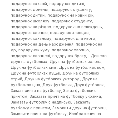
подарунок коханій
,
подарунок дитині
,
подарунок донечці
,
подарунок студенту
,
подарунок дитині
,
подарунок на новий рік
,
подарунок школяру
,
подарунок студенту
,
подарунок на різдво
,
подарунок на великдень
,
подарунок хлопцю
,
подарунок хлопцеві
,
подарунок коханому
,
подарунок для нього
,
подарунок на день народження
,
подарунок на
др
,
подарунок куму
,
подарунок хлопцю
,
подарунок хлопцеві
,
подарунок брату
,
,
Дешево
друк на футболках
,
Друк на футболках зелена
,
Друк на футболках київ
,
Друк на футболках ком
,
Друк на футболках луцьк
,
Друк на футболках
стрий
,
Друк на футболках ужгород
,
Друк на
футболках ціна
,
Друк футболки
,
Друк футболок
,
Заказ принта на футболку
,
Заказ футболки с
принтом
,
Заказать принт на футболку украина
,
Заказать футболку с надписью
,
Заказать
футболку с принтом
,
Замовити друк на футболці
,
Замовити принт на футболку
,
Изображения на