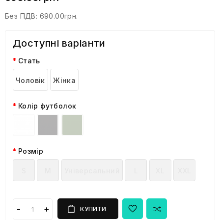
Без ПДВ:
690.00грн.
Доступні варіанти
Стать
Чоловік
Жінка
Колір футболок
Розмір
S
M
Універсальний
L
XL
XXL
КУПИТИ