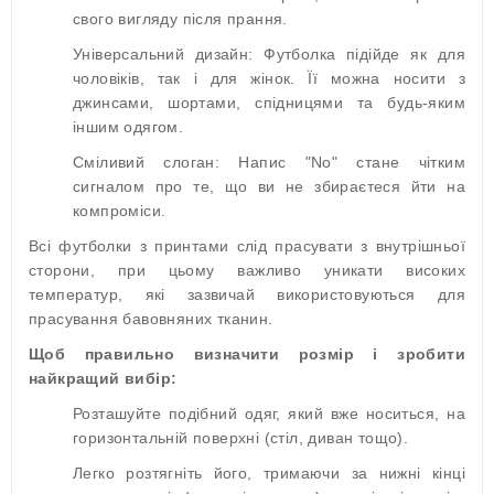
свого вигляду після прання.
Універсальний дизайн: Футболка підійде як для
чоловіків, так і для жінок. Її можна носити з
джинсами, шортами, спідницями та будь-яким
іншим одягом.
Сміливий слоган: Напис "No" стане чітким
сигналом про те, що ви не збираєтеся йти на
компроміси.
Всі футболки з принтами слід прасувати з внутрішньої
сторони, при цьому важливо уникати високих
температур, які зазвичай використовуються для
прасування бавовняних тканин.
Щоб правильно визначити розмір і зробити
найкращий вибір:
Розташуйте подібний одяг, який вже носиться, на
горизонтальній поверхні (стіл, диван тощо).
Легко розтягніть його, тримаючи за нижні кінці