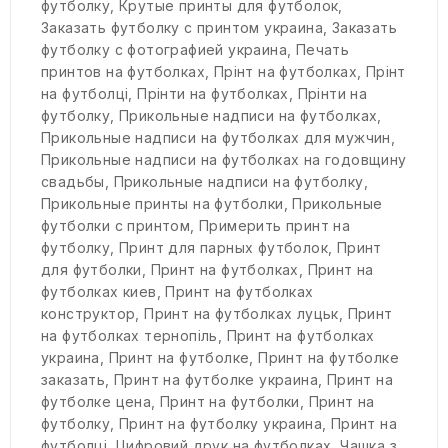
футболку
,
Крутые принты для футболок
,
Заказать футболку с принтом украина
,
Заказать
футболку с фотографией украина
,
Печать
принтов на футболках
,
Прінт на футболках
,
Прінт
на футболці
,
Прінти на футболках
,
Прінти на
футболку
,
Прикольные надписи на футболках
,
Прикольные надписи на футболках для мужчин
,
Прикольные надписи на футболках на годовщину
свадьбы
,
Прикольные надписи на футболку
,
Прикольные принты на футболки
,
Прикольные
футболки с принтом
,
Примерить принт на
футболку
,
Принт для парных футболок
,
Принт
для футболки
,
Принт на футболках
,
Принт на
футболках киев
,
Принт на футболках
конструктор
,
Принт на футболках луцьк
,
Принт
на футболках тернопіль
,
Принт на футболках
украина
,
Принт на футболке
,
Принт на футболке
заказать
,
Принт на футболке украина
,
Принт на
футболке цена
,
Принт на футболки
,
Принт на
футболку
,
Принт на футболку украина
,
Принт на
футболці
,
Цифровий друк на футболках
,
Чашка з