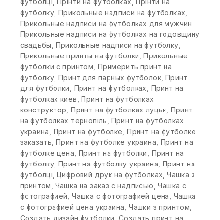
футболці
,
Прінти на футболках
,
Прінти на
футболку
,
Прикольные надписи на футболках
,
Прикольные надписи на футболках для мужчин
,
Прикольные надписи на футболках на годовщину
свадьбы
,
Прикольные надписи на футболку
,
Прикольные принты на футболки
,
Прикольные
футболки с принтом
,
Примерить принт на
футболку
,
Принт для парных футболок
,
Принт
для футболки
,
Принт на футболках
,
Принт на
футболках киев
,
Принт на футболках
конструктор
,
Принт на футболках луцьк
,
Принт
на футболках тернопіль
,
Принт на футболках
украина
,
Принт на футболке
,
Принт на футболке
заказать
,
Принт на футболке украина
,
Принт на
футболке цена
,
Принт на футболки
,
Принт на
футболку
,
Принт на футболку украина
,
Принт на
футболці
,
Цифровий друк на футболках
,
Чашка з
принтом
,
Чашка на заказ с надписью
,
Чашка с
фотографией
,
Чашка с фотографией цена
,
Чашка
с фотографией цена украина
,
Чашки з принтом
,
Создать дизайн футболки
,
Создать принт на