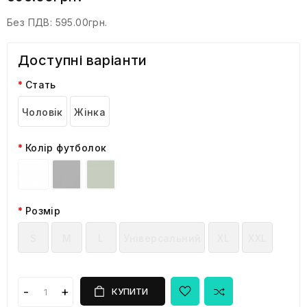
Без ПДВ:
595.00грн.
Доступні варіанти
Стать
Чоловік
Жінка
Колір футболок
Розмір
S
M
L
Універсальний
XL
XXL
КУПИТИ