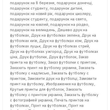
подарунок на 8 березня
,
подарунок донечці
,
подарунок студенту
,
подарунок дитині
,
подарунок на новий рік
,
подарунок школяру
,
подарунок студенту
,
подарунок на свято
,
подарунок на ювілей
,
подарунок на різдво
,
подарунок на великдень
,
Дешево друк на
футболках
,
Друк на футболках зелена
,
Друк на
футболках київ
,
Друк на футболках ком
,
Друк на
футболках луцьк
,
Друк на футболках стрий
,
Друк на футболках ужгород
,
Друк на футболках
ціна
,
Друк футболки
,
Друк футболок
,
Заказ
принта на футболку
,
Заказ футболки с принтом
,
Заказать принт на футболку украина
,
Заказать
футболку с надписью
,
Заказать футболку с
принтом
,
Замовити друк на футболці
,
Замовити
принт на футболку
,
Изображения на футболку
,
Крутые принты для футболок
,
Заказать
футболку с принтом украина
,
Заказать футболку
с фотографией украина
,
Печать принтов на
футболках
,
Прінт на футболках
,
Прінт на