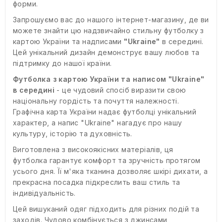
форми.
Запрошуємо вас до нашого інтернет-магазину, де ви
можете знайти цю надзвичайно стильну футболку з
картою України та надписами
"Ukraine"
в середині.
Цей унікальний дизайн демонструє вашу любов та
підтримку до нашої країни.
Футболка з картою України та написом "Ukraine"
в середині
- це чудовий спосіб виразити свою
національну гордість та почуття належності.
Графічна карта України надає футболці унікальний
характер, а напис "Ukraine" нагадує про нашу
культуру, історію та духовність.
Виготовлена з високоякісних матеріалів, ця
футболка гарантує комфорт та зручність протягом
усього дня. Її м'яка тканина дозволяє шкірі дихати, а
прекрасна посадка підкреслить ваш стиль та
індивідуальність.
Цей вишуканий одяг підходить для різних подій та
заходів. Чудово комбінується з джинсами,