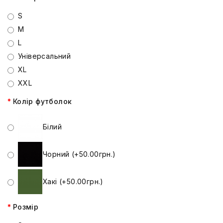
S
M
L
Універсальний
XL
XXL
Колір футболок
Білий
Чорний (+50.00грн.)
Хакі (+50.00грн.)
Розмір