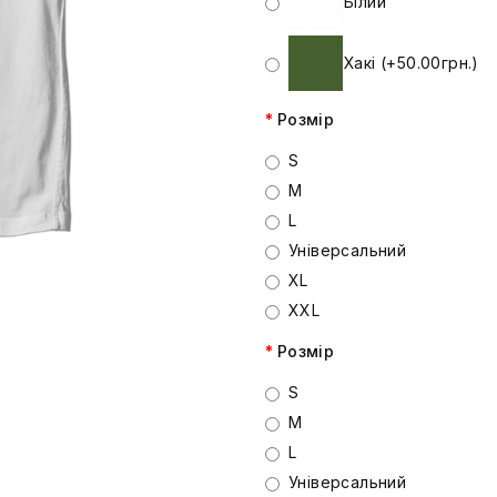
Білий
Хакі (+50.00грн.)
Розмір
S
M
L
Універсальний
XL
XXL
Розмір
S
M
L
Універсальний