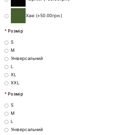
Хакі (+50.00грн.)
Розмір
S
M
Універсальний
L
XL
XXL
Розмір
S
M
L
Універсальний