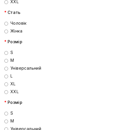
XXL
Стать
Чоловік
Жінка
Розмір
S
M
Універсальний
L
XL
XXL
Розмір
S
M
Універсальний