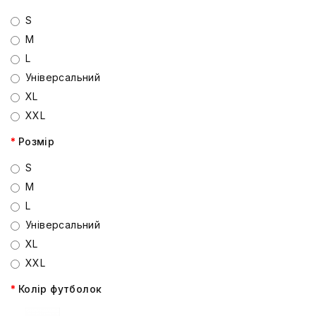
S
M
L
Універсальний
XL
XXL
Розмір
S
M
L
Універсальний
XL
XXL
Колір футболок