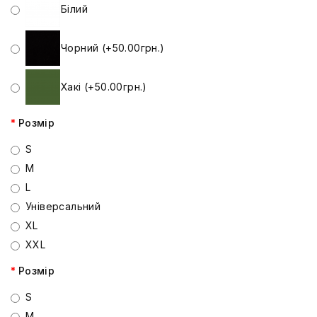
Білий
Чорний (+50.00грн.)
Хакі (+50.00грн.)
Розмір
S
M
L
Універсальний
XL
XXL
Розмір
S
M