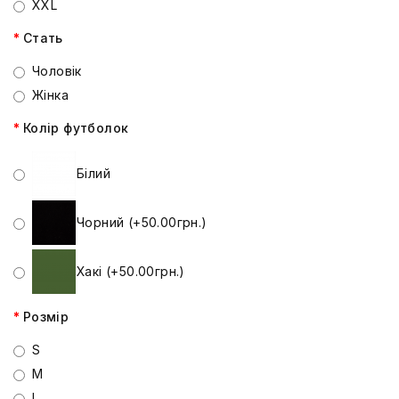
XXL
Стать
Чоловік
Жінка
Колір футболок
Білий
Чорний (+50.00грн.)
Хакі (+50.00грн.)
Розмір
S
M
L