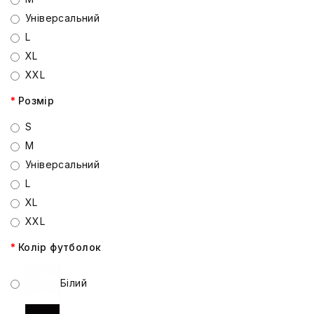
Універсальний
L
XL
XXL
Розмір
S
M
Універсальний
L
XL
XXL
Колір футболок
Білий