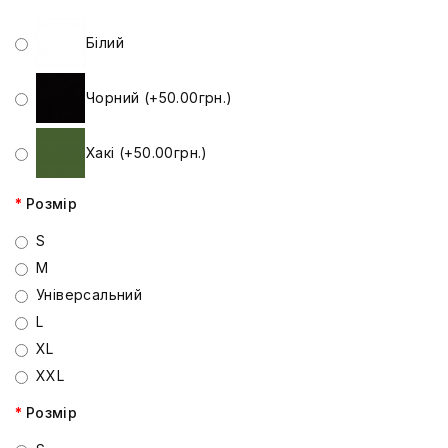
Білий
Чорний (+50.00грн.)
Хакі (+50.00грн.)
Розмір
S
M
Універсальний
L
XL
XXL
Розмір