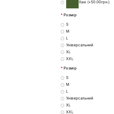
Хакі (+50.00грн.)
Розмір
S
M
L
Універсальний
XL
XXL
Розмір
S
M
L
Універсальний
XL
XXL