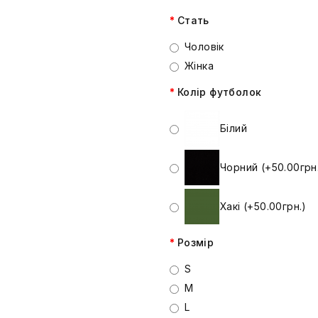
Стать
Чоловік
Жінка
Колір футболок
Білий
Чорний (+50.00грн
Хакі (+50.00грн.)
Розмір
S
M
L