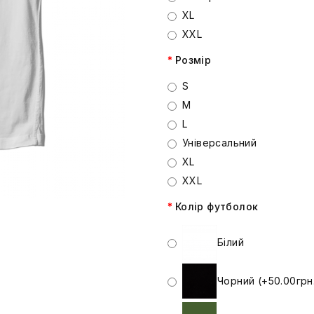
XL
XXL
Розмір
S
M
L
Універсальний
XL
XXL
Колір футболок
Білий
Чорний (+50.00грн