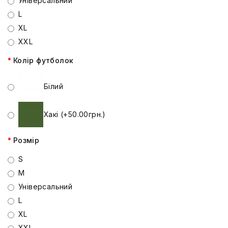
Універсальний
L
XL
XXL
Колір футболок
Білий
Хакі (+50.00грн.)
Розмір
S
M
Універсальний
L
XL
XXL