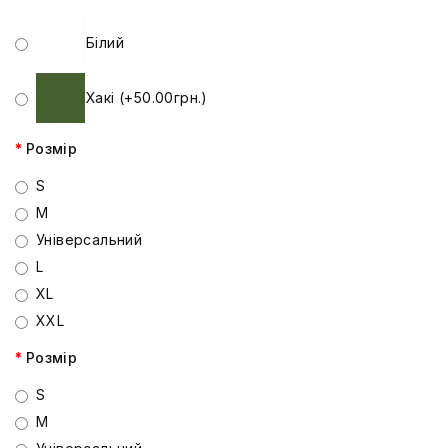
Білий
Хакі (+50.00грн.)
Розмір
S
M
Універсальний
L
XL
XXL
Розмір
S
M