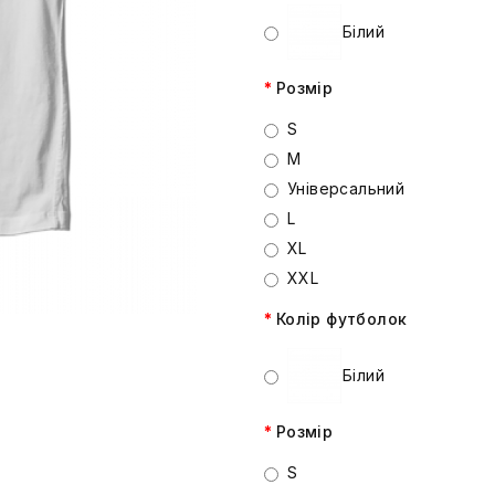
Білий
Розмір
S
M
Універсальний
L
XL
XXL
Колір футболок
Білий
Розмір
S