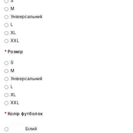
S
M
Універсальний
L
XL
XXL
Розмір
S
M
Універсальний
L
XL
XXL
Колір футболок
Білий