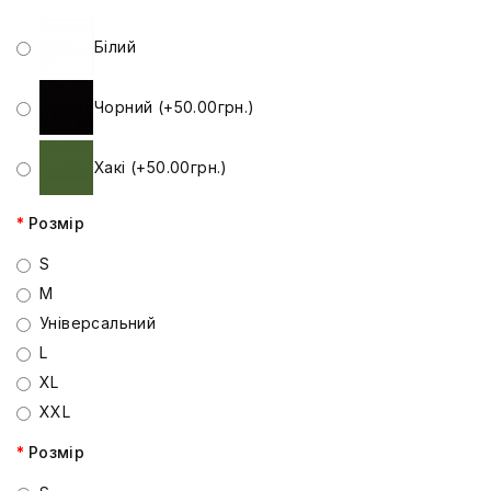
Білий
Чорний (+50.00грн.)
Хакі (+50.00грн.)
Розмір
S
M
Універсальний
L
XL
XXL
Розмір