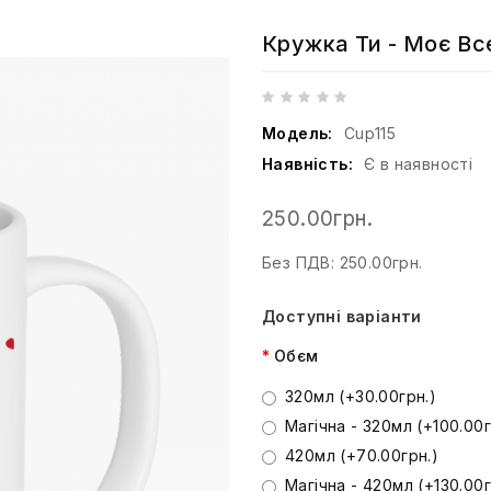
Кружка Ти - Моє Вс
Модель:
Cup115
Наявність:
Є в наявності
250.00грн.
Без ПДВ: 250.00грн.
Доступні варіанти
Обєм
320мл (+30.00грн.)
Магічна - 320мл (+100.00г
420мл (+70.00грн.)
Магічна - 420мл (+130.00г