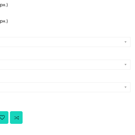
рн.)
рн.)