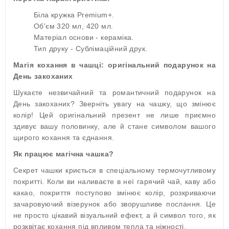
Біла кружка Premium+.
Об'єм 320 мл, 420 мл.
Матеріал основи - кераміка.
Тип друку - Сублімаційний друк.
Магія кохання в чашці: оригінальний подарунок на
День закоханих
Шукаєте незвичайний та романтичний подарунок на
День закоханих? Зверніть увагу на чашку, що змінює
колір! Цей оригінальний презент не лише приємно
здивує вашу половинку, але й стане символом вашого
щирого кохання та єднання.
Як працює магічна чашка?
Секрет чашки криється в спеціальному термочутливому
покритті. Коли ви наливаєте в неї гарячий чай, каву або
какао, покриття поступово змінює колір, розкриваючи
зачаровуючий візерунок або зворушливе послання. Це
не просто цікавий візуальний ефект, а й символ того, як
розквітає кохання під впливом тепла та ніжності.