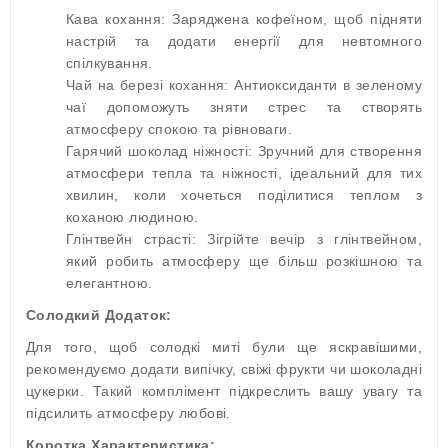
Кава кохання: Заряджена кофеїном, щоб підняти
настрій та додати енергії для невтомного
спілкування.
Чай на березі кохання: Антиоксиданти в зеленому
чаї допоможуть зняти стрес та створять
атмосферу спокою та рівноваги.
Гарячий шоколад ніжності: Зручний для створення
атмосфери тепла та ніжності, ідеальний для тих
хвилин, коли хочеться поділитися теплом з
коханою людиною.
Глінтвейн страсті: Зігрійте вечір з глінтвейном,
який робить атмосферу ще більш розкішною та
елегантною.
Солодкий Додаток:
Для того, щоб солодкі миті були ще яскравішими,
рекомендуємо додати випічку, свіжі фрукти чи шоколадні
цукерки. Такий комплімент підкреслить вашу увагу та
підсилить атмосферу любові.
Коротка Характеристика: