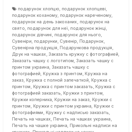
подарунок хлопцю
,
подарунок хлопцеві
,
подарунок коханому
,
подарунок нареченому
,
подарунок на день закоханих
,
подарунок на
свято
,
подарунок для неї
,
подарунок жінці
,
подарунок дівчині
,
подарунок для нього
,
Сувеніри
,
подарунки
,
Сувенір
,
Подарунок
,
Сувенірна продукція
,
Подарункова продукція
,
Друк на чашках
,
Заказать кружку с фотографией
,
Заказать чашку с логотипом
,
Заказать чашку с
принтом украина
,
Заказать чашку с
фотографией
,
Кружка з принтом
,
Кружка на
заказ
,
Кружка с полной запечаткой
,
Кружка с
принтом
,
Кружка с принтом заказать
,
Кружка с
фотографией заказать
,
Кружки з принтом
,
Кружки коперника
,
Кружки на заказ
,
Кружки с
принтом
,
Кружки с принтом украина
,
Кружки с
фотографиями
,
Кружку с надписью заказать
,
Печать на чашках
,
Печать на чашках украина
,
Печать на чашке украина
,
Прикольні надписи на
кружках
,
Прикольні надписи на чашку
,