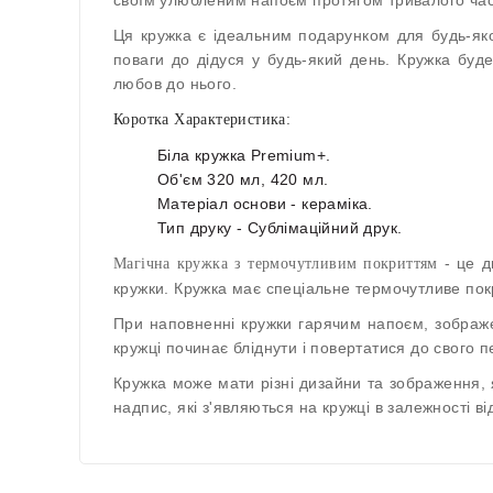
Ця кружка є ідеальним подарунком для будь-яко
поваги до дідуся у будь-який день. Кружка бу
любов до нього.
Коротка Характеристика:
Біла кружка Premium+.
Об'єм 320 мл, 420 мл.
Матеріал основи - кераміка.
Тип друку - Сублімаційний друк.
- це д
Магічна кружка з термочутливим покриттям
кружки. Кружка має спеціальне термочутливе покр
При наповненні кружки гарячим напоєм, зображе
кружці починає бліднути і повертатися до свого п
Кружка може мати різні дизайни та зображення,
надпис, які з'являються на кружці в залежності 