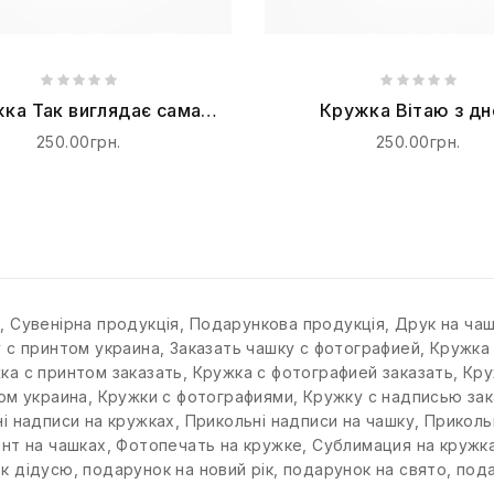
ка Так виглядає сама
Кружка Вітаю з д
аща в світі донечка
народженням
250.00грн.
250.00грн.
к
,
Сувенірна продукція
,
Подарункова продукція
,
Друк на ча
у с принтом украина
,
Заказать чашку с фотографией
,
Кружка
ка с принтом заказать
,
Кружка с фотографией заказать
,
Кру
ом украина
,
Кружки с фотографиями
,
Кружку с надписью зак
і надписи на кружках
,
Прикольні надписи на чашку
,
Приколь
нт на чашках
,
Фотопечать на кружке
,
Сублимация на кружк
к дідусю
,
подарунок на новий рік
,
подарунок на свято
,
пода