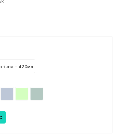
ук
агічна - 420мл