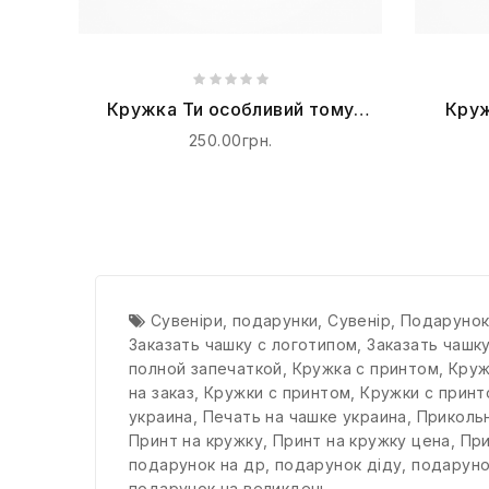
Кружка Ти особливий тому
Круж
що, ти - Брат
кр
250.00грн.
Сувеніри
,
подарунки
,
Сувенір
,
Подаруно
Заказать чашку с логотипом
,
Заказать чашк
полной запечаткой
,
Кружка с принтом
,
Круж
на заказ
,
Кружки с принтом
,
Кружки с принт
украина
,
Печать на чашке украина
,
Прикольн
Принт на кружку
,
Принт на кружку цена
,
При
подарунок на др
,
подарунок діду
,
подаруно
подарунок на великдень
,