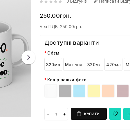
0 Відгуків
Написати Відг
250.00грн.
Без ПДВ:
250.00грн.
Доступні варіанти
Обєм
320мл
Магічна - 320мл
420мл
М
Колір чашки фото
КУПИТИ