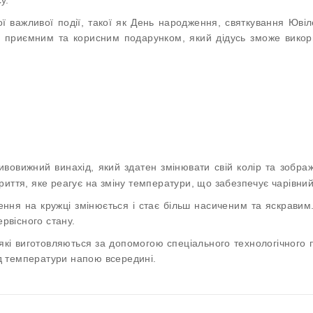
ї важливої події, такої як День народження, святкування Юві
де приємним та корисним подарунком, який дідусь зможе викор
ивовижний винахід, який здатен змінювати свій колір та зобр
иття, яке реагує на зміну температури, що забезпечує чарівний
ння на кружці змінюється і стає більш насиченим та яскравим
ервісного стану.
 які виготовляються за допомогою спеціального технологічного
від температури напою всередині.