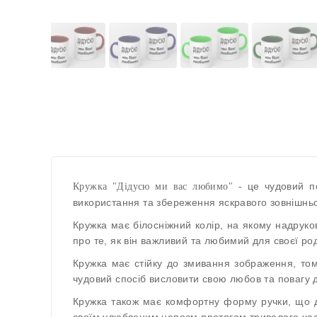
- це чудовий по
Кружка "Дідусю ми вас любимо"
використання та збереження яскравого зовнішньо
Кружка має білосніжний колір, на якому надрук
про те, як він важливий та любимий для своєї ро
Кружка має стійку до змивання зображення, то
чудовий спосіб висловити свою любов та повагу д
Кружка також має комфортну форму ручки, що д
своїм улюбленим напоєм протягом тривалого час