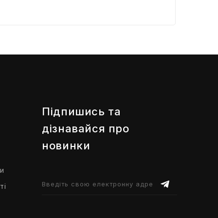
Підпишись та
дізнавайся про
новинки
ти
ті