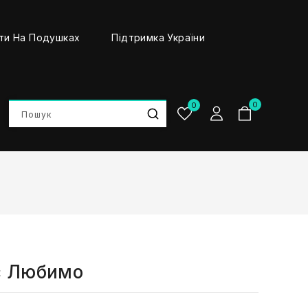
ти На Подушках
Підтримка України
0
0
с Любимо