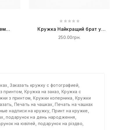
нем
Кружка Найкращий брат у
світі
250.00грн.
шках
,
Заказать кружку с фотографией
,
 з принтом
,
Кружка на заказ
,
Кружка с
жки з принтом
,
Кружки коперника
,
Кружки
азать
,
Печать на чашках
,
Печать на чашках
ные надписи на кружку
,
Принт на кружке
,
ах
,
подарунок на день народження
,
рунок на ювілей
,
подарунок на різдво
,