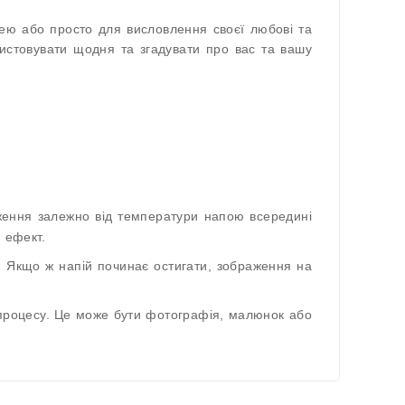
лею або просто для висловлення своєї любові та
истовувати щодня та згадувати про вас та вашу
аження залежно від температури напою всередині
 ефект.
. Якщо ж напій починає остигати, зображення на
 процесу. Це може бути фотографія, малюнок або