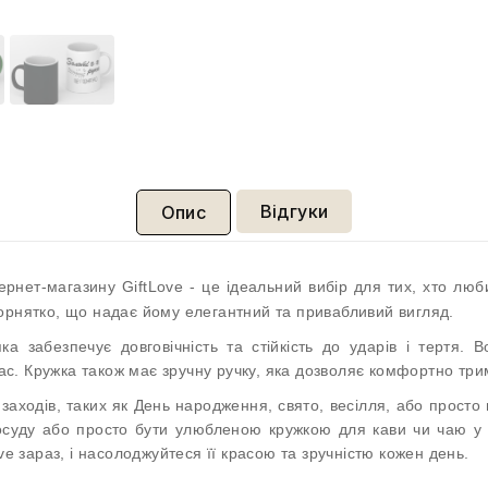
Відгуки
Опис
ернет-магазину GiftLove - це ідеальний вибір для тих, хто люб
орнятко, що надає йому елегантний та привабливий вигляд.
яка забезпечує довговічність та стійкість до ударів і тертя.
. Кружка також має зручну ручку, яка дозволяє комфортно трима
заходів, таких як День народження, свято, весілля, або прост
осуду або просто бути улюбленою кружкою для кави чи чаю у б
ve зараз, і насолоджуйтеся її красою та зручністю кожен день.