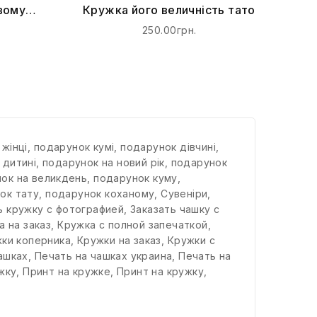
вому
Кружка його величність тато
Ювілеєм
250.00грн.
жінці
,
подарунок кумі
,
подарунок дівчині
,
 дитині
,
подарунок на новий рік
,
подарунок
ок на великдень
,
подарунок куму
,
ок тату
,
подарунок коханому
,
Сувеніри
,
ь кружку с фотографией
,
Заказать чашку с
а на заказ
,
Кружка с полной запечаткой
,
ки коперника
,
Кружки на заказ
,
Кружки с
ашках
,
Печать на чашках украина
,
Печать на
жку
,
Принт на кружке
,
Принт на кружку
,