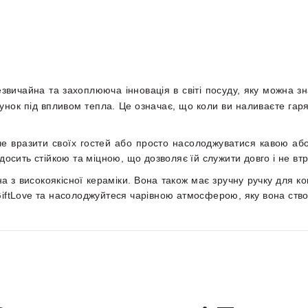
звичайна та захоплююча інновація в світі посуду, яку можна зн
ерунок під впливом тепла. Це означає, що коли ви наливаєте гар
е вразити своїх гостей або просто насолоджуватися кавою або
досить стійкою та міцною, що дозволяє їй служити довго і не втр
а з високоякісної кераміки. Вона також має зручну ручку для 
GiftLove та насолоджуйтеся чарівною атмосферою, яку вона ств