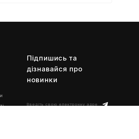
Підпишись та
дізнавайся про
новинки
ти
ті