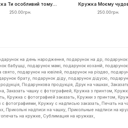
ка Ти особливий тому
Кружка Моєму чудо
що, ти - Брат
дідусеві від внучки з 
250.00грн.
250.00грн.
одарунок на день народження
,
подарунок на др
,
подарунок 
нок бабушці
,
подарунок мамі
,
подарунок коханій
,
подарунок
а свято
,
подарунок на ювілей
,
подарунок на різдво
,
подарун
дарунок брату
,
подарунок діду
,
подарунок дідусю
,
подарун
продукція
,
Подарункова продукція
,
Друк на чашках
,
Заказат
на
,
Заказать чашку с фотографией
,
Кружка з принтом
,
Кружк
ть
,
Кружка с фотографией заказать
,
Кружки з принтом
,
Круж
 с фотографиями
,
Кружку с надписью заказать
,
Печать на ч
ах
,
Прикольні надписи на чашку
,
Прикольные надписи на кру
опечать на кружке
,
Сублимация на кружках
,