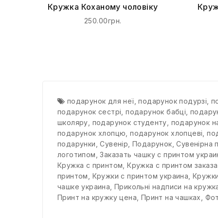
Кружка Коханому чоловіку
Круж
250.00грн.
подарунок для неї
,
подарунок подурзі
,
п
подарунок сестрі
,
подарунок бабці
,
подару
школяру
,
подарунок студенту
,
подарунок н
подарунок хлопцю
,
подарунок хлопцеві
,
по
подарунки
,
Сувенір
,
Подарунок
,
Сувенірна 
логотипом
,
Заказать чашку с принтом украи
Кружка с принтом
,
Кружка с принтом заказа
принтом
,
Кружки с принтом украина
,
Кружки
чашке украина
,
Прикольні надписи на кружк
Принт на кружку цена
,
Принт на чашках
,
Фот