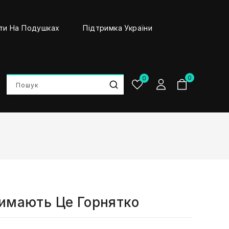
ти На Подушках
Підтримка України
0
0
римають Це Горнятко