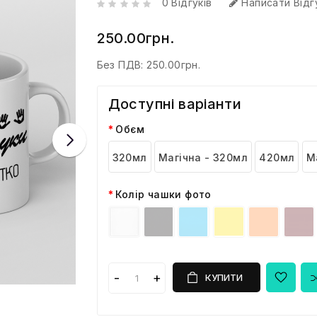
0 Відгуків
Написати Відг
250.00грн.
Без ПДВ:
250.00грн.
Доступні варіанти
Обєм
320мл
Магічна - 320мл
420мл
М
Колір чашки фото
КУПИТИ