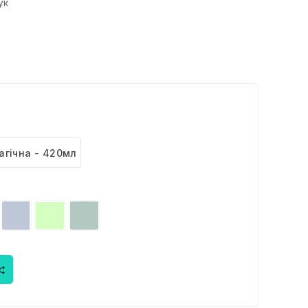
ук
агічна - 420мл