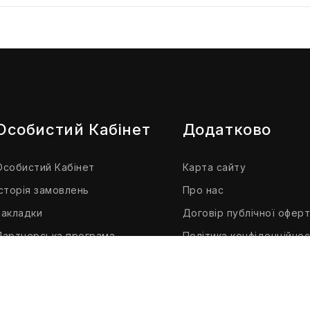
Особистий Кабінет
Додатково
Особистий Кабінет
Карта сайту
Історія замовлень
Про нас
Закладки
Договір публічної офер
Партнерська програма
Політика конфіденційнос
Розсилка
Доставка і оплата