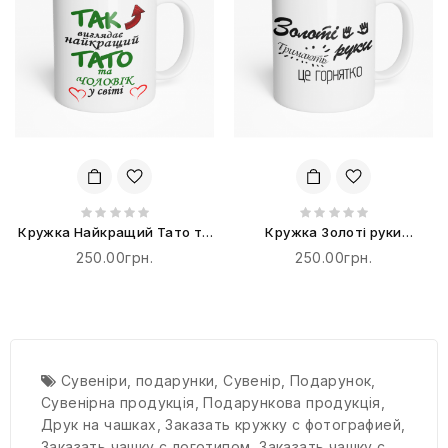
Кружка Найкращий Тато та
Кружка Золоті руки
Чоловік
тримають це горнятко
250.00грн.
250.00грн.
Сувеніри
,
подарунки
,
Сувенір
,
Подарунок
,
Сувенірна продукція
,
Подарункова продукція
,
Друк на чашках
,
Заказать кружку с фотографией
,
Заказать чашку с логотипом
,
Заказать чашку с