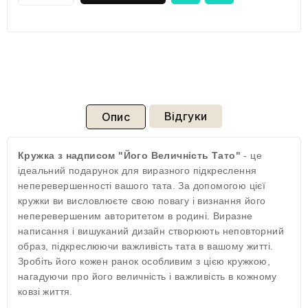
Відгуки
Опис
Кружка з надписом "Його Величність Тато"
- це
ідеальний подарунок для виразного підкреслення
неперевершенності вашого тата. За допомогою цієї
кружки ви висловлюєте свою повагу і визнання його
неперевершеним авторитетом в родині. Виразне
написання і вишуканий дизайн створюють неповторний
образ, підкреслюючи важливість тата в вашому житті.
Зробіть його кожен ранок особливим з цією кружкою,
нагадуючи про його величність і важливість в кожному
ковзі життя.