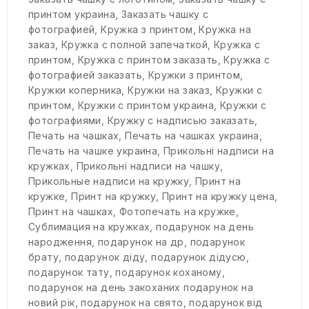
принтом украина
,
Заказать чашку с
фотографией
,
Кружка з принтом
,
Кружка на
заказ
,
Кружка с полной запечаткой
,
Кружка с
принтом
,
Кружка с принтом заказать
,
Кружка с
фотографией заказать
,
Кружки з принтом
,
Кружки коперника
,
Кружки на заказ
,
Кружки с
принтом
,
Кружки с принтом украина
,
Кружки с
фотографиями
,
Кружку с надписью заказать
,
Печать на чашках
,
Печать на чашках украина
,
Печать на чашке украина
,
Прикольні надписи на
кружках
,
Прикольні надписи на чашку
,
Прикольные надписи на кружку
,
Принт на
кружке
,
Принт на кружку
,
Принт на кружку цена
,
Принт на чашках
,
Фотопечать на кружке
,
Сублимация на кружках
,
подарунок на день
народження
,
подарунок на др
,
подарунок
брату
,
подарунок діду
,
подарунок дідусю
,
подарунок тату
,
подарунок коханому
,
подарунок на день закоханих подарунок на
новий рік
,
подарунок на свято
,
подарунок від