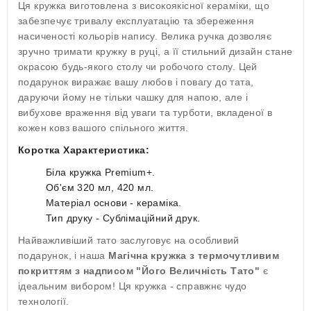
Ця кружка виготовлена з високоякісної кераміки, що
забезпечує тривалу експлуатацію та збереження
насиченості кольорів напису. Велика ручка дозволяє
зручно тримати кружку в руці, а її стильний дизайн стане
окрасою будь-якого столу чи робочого столу. Цей
подарунок виражає вашу любов і повагу до тата,
даруючи йому не тільки чашку для напою, але і
вибухове враження від уваги та турботи, вкладеної в
кожен ковз вашого спільного життя.
Коротка Характеристика:
Біла кружка Premium+.
Об'єм 320 мл, 420 мл.
Матеріал основи - кераміка.
Тип друку - Сублімаційний друк.
Найважливіший тато заслуговує на особливий
подарунок, і наша
Магічна кружка з термочутливим
покриттям з надписом "Його Величність Тато"
є
ідеальним вибором! Ця кружка - справжнє чудо
технології.