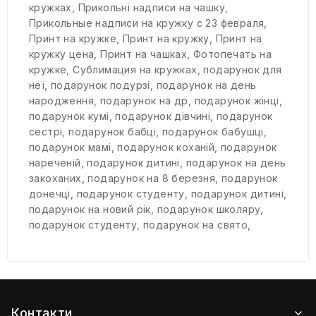
кружках
,
Прикольні надписи на чашку
,
Прикольные надписи на кружку с 23 февраля
,
Принт на кружке
,
Принт на кружку
,
Принт на
кружку цена
,
Принт на чашках
,
Фотопечать на
кружке
,
Сублимация на кружках
,
подарунок для
неї
,
подарунок подурзі
,
подарунок на день
народження
,
подарунок на др
,
подарунок жінці
,
подарунок кумі
,
подарунок дівчині
,
подарунок
сестрі
,
подарунок бабці
,
подарунок бабушці
,
подарунок мамі
,
подарунок коханій
,
подарунок
нареченій
,
подарунок дитині
,
подарунок на день
закоханих
,
подарунок на 8 березня
,
подарунок
донечці
,
подарунок студенту
,
подарунок дитині
,
подарунок на новий рік
,
подарунок школяру
,
подарунок студенту
,
подарунок на свято
,
Контакти