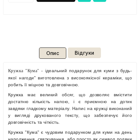
Відгуки
Опис
- ідеальний подарунок для куми з будь-
Кружка "
Кума"
якої нагоди
" виготовлена з високоякісної кераміки, що
робить її міцною та довговічною.
Кружка має великий обсяг, що дозволяє вмістити
достатню кількість напою, і є приємною на дотик
завдяки гладкому матеріалу. Напис на кружці виконаний
у вигляді друкованого тексту, що забезпечує його
довговічність та чіткість.
Кружка "Кума" є чудовим подарунком для куми на день
народження, святкування, або просто як символ подяки