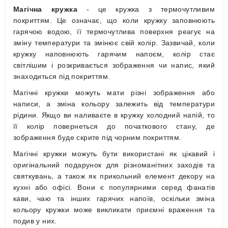
Магічна кружка
-
це кружка з термочутливим
покриттям. Це означає, що к
оли кружку заповнюють
гарячою водою, її термочутлива поверхня реагує на
зміну температури та змінює свій колір. Зазвичай, коли
кружку наповнюють гарячим напоєм, колір стає
світлішим і розкривається зображення чи напис, який
знаходиться під покриттям.
Магічні кружки можуть мати різні зображення або
написи, а зміна кольору залежить від температури
рідини. Якщо ви наливаєте в кружку холодний напій, то
її колір повернеться до початкового стану, де
зображення буде скрите під чорним покриттям.
Магічні кружки можуть бути використані як цікавий і
оригінальний подарунок для різноманітних заходів та
святкувань, а також як прикольний елемент декору на
кухні або офісі. Вони є популярними серед фанатів
кави, чаю та інших гарячих напоїв, оскільки зміна
кольору кружки може викликати приємні враження та
подив у них.