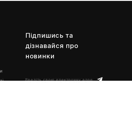
Підпишись та
дізнавайся про
новинки
ти
ті