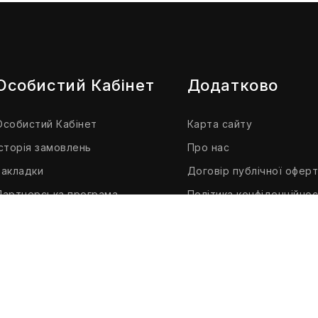
Особистий Кабінет
Додатково
Особистий Кабінет
Карта сайту
Історія замовлень
Про нас
Закладки
Договір публічної офер
Партнерська програма
Політика конфіденційнос
Розсилка
Доставка і оплата