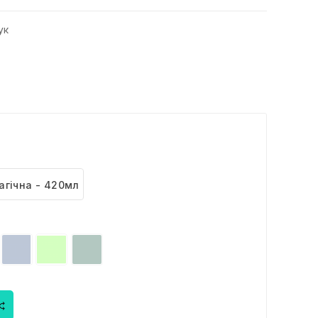
ук
агічна - 420мл