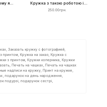
ому я
Кружка з такою роботою і
К
секс не потрібен
250.00грн.
шках
,
Заказать кружку с фотографией
,
 з принтом
,
Кружка на заказ
,
Кружка с
жки з принтом
,
Кружки коперника
,
Кружки
азать
,
Печать на чашках
,
Печать на чашках
ные надписи на кружку
,
Принт на кружке
,
ах
,
подарунок на день народження
,
ок подурзі
,
подарунок сестрі
,