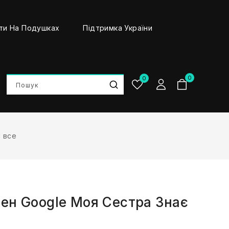
ти На Подушках
Підтримка України
0
0
є все
ен Google Моя Сестра Знає