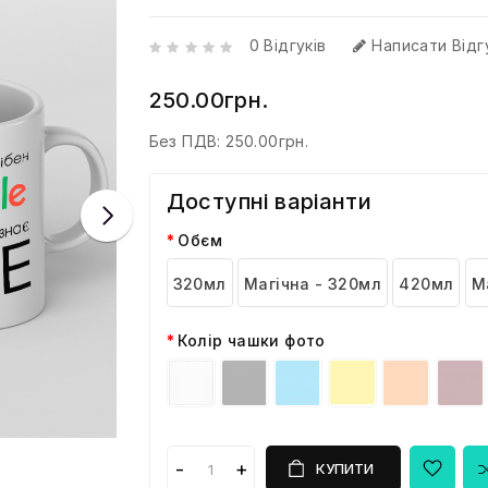
0 Відгуків
Написати Відг
250.00грн.
Без ПДВ:
250.00грн.
Доступні варіанти
Обєм
320мл
Магічна - 320мл
420мл
М
Колір чашки фото
КУПИТИ