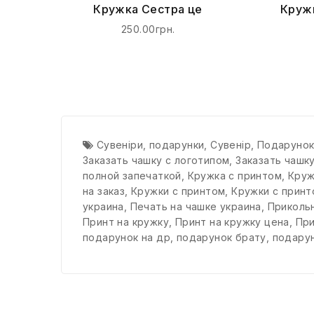
Кружка Сестра це
Кружк
250.00грн.
Сувеніри
,
подарунки
,
Сувенір
,
Подаруно
Заказать чашку с логотипом
,
Заказать чашк
полной запечаткой
,
Кружка с принтом
,
Круж
на заказ
,
Кружки с принтом
,
Кружки с принт
украина
,
Печать на чашке украина
,
Прикольн
Принт на кружку
,
Принт на кружку цена
,
При
подарунок на др
,
подарунок брату
,
подарун