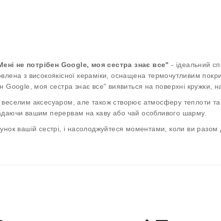
ені не потрібен Google, моя сестра знає все"
- ідеальний сп
влена з високоякісної кераміки, оснащена термочутливим покри
 Google, моя сестра знає все" виявиться на поверхні кружки, н
 веселим аксесуаром, але також створює атмосферу теплоти та 
адаючи вашим перервам на каву або чай особливого шарму.
унок вашій сестрі, і насолоджуйтеся моментами, коли ви разом