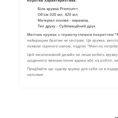
Коротка Характеристика:
Біла кружка Premium+.
Об'єм 320 мл, 420 мл.
Матеріал основи - кераміка.
Тип друку - Сублімаційний друк.
Магічна кружка з термочутливим покриттям "М
найкращим братам чи сестрам. Ця кружка, вигото
появою гарячого напою, надпис "Мені не потрібен
Цей ексклюзивний дизайн не лише робить кружку
щоденного використання вдома або на роботі, н
Придбайте цю чудову кружку для себе чи в подар
напоями.