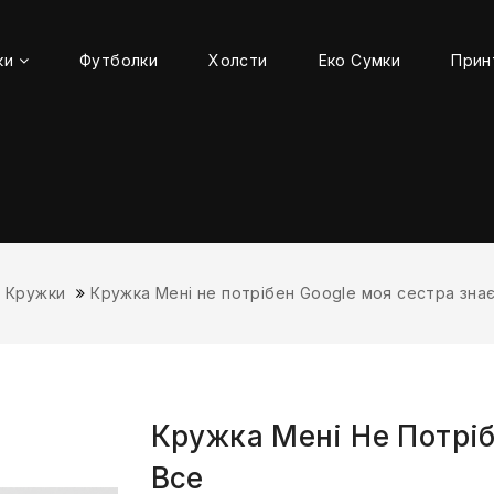
ки
Футболки
Холсти
Еко Сумки
Прин
Кружки
Кружка Мені не потрібен Google моя сестра зна
Кружка Мені Не Потріб
Все