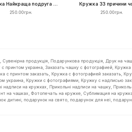
а Найкраща подруга в
Кружка 33 причини ч
світі
тебе кохаю
250.00грн.
250.00грн.
к
,
Сувенірна продукція
,
Подарункова продукція
,
Друк на ча
у с принтом украина
,
Заказать чашку с фотографией
,
Кружка
ка с принтом заказать
,
Кружка с фотографией заказать
,
Кру
ом украина
,
Кружки с фотографиями
,
Кружку с надписью зак
і надписи на кружках
,
Прикольні надписи на чашку
,
Приколь
нт на чашках
,
Фотопечать на кружке
,
Сублимация на кружк
ок дитині
,
подарунок на свято
,
подарунок для неї
,
подарун