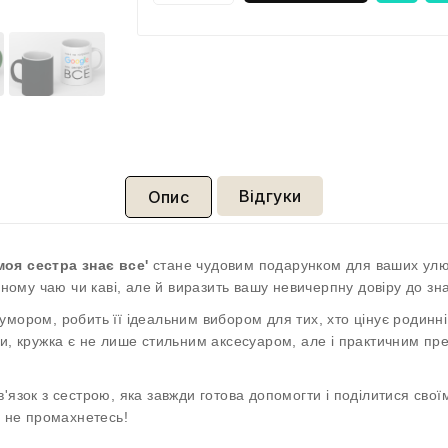
Відгуки
Опис
моя сестра знає все'
стане чудовим подарунком для ваших улюб
му чаю чи каві, але й виразить вашу невичерпну довіру до зна
мором, робить її ідеальним вибором для тих, хто цінує родинні 
ки, кружка є не лише стильним аксесуаром, але і практичним п
'язок з сестрою, яка завжди готова допомогти і поділитися свої
о не промахнетесь!