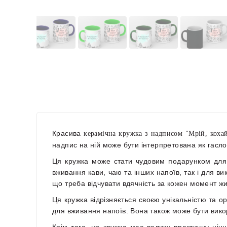
Красива
керамічна кружка з надписом "Мрій, коха
надпис на ній може бути інтерпретована як гасло
Ця кружка може стати чудовим подарунком для 
вживання кави, чаю та інших напоїв, так і для в
що треба відчувати вдячність за кожен момент жи
Ця кружка відрізняється своєю унікальністю та 
для вживання напоїв. Вона також може бути викор
Крім того, ця кружка має велику практичну цінні