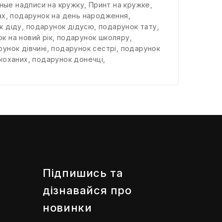
ные надписи на кружку
,
Принт на кружке
,
ах
,
подарунок на день народження
,
к діду
,
подарунок дідусю
,
подарунок тату
,
к на новий рік
,
подарунок школяру
,
унок дівчині
,
подарунок сестрі
,
подарунок
коханих
,
подарунок донечці
,
Підпишись та
дізнавайся про
новинки