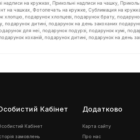
і надписи на кружках
,
Прикольні надписи на чашку
,
Приколь
нт на чашках
,
Фотопечать на кружке
,
Сублимация на кружк
ок хлопцю
,
подарунок хлопцеві
,
подарунок брату
,
подаруно
у
,
подарунок дитині
,
подарунок на день закоханих подаруно
одарунок для неї
,
подарунок подурзі
,
подарунок кумі
,
подар
подарунок коханій
,
подарунок дитині
,
подарунок на день за
Особистий Кабінет
Додатково
Особистий Кабінет
Карта сайту
Історія замовлень
Про нас