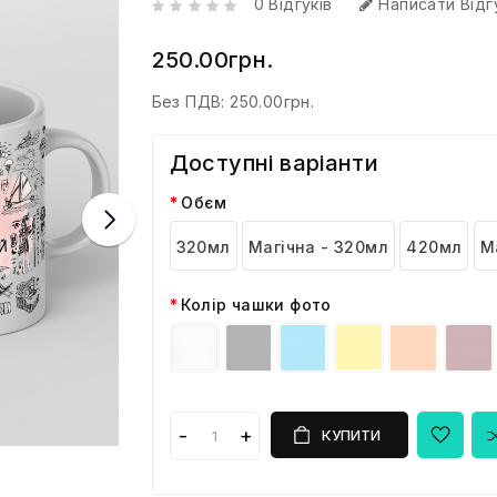
0 Відгуків
Написати Відг
250.00грн.
Без ПДВ:
250.00грн.
Доступні варіанти
Обєм
320мл
Магічна - 320мл
420мл
М
Колір чашки фото
КУПИТИ