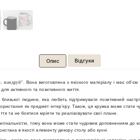
Відгуки
Опис
. Вона виготовлена з якісного матеріалу і має об'є
й, мандруй"
 для активного та позитивного життя.
близької людини, яка любить підтримувати позитивний настрій
икористання як предмет інтер'єру. Також, ця кружка може стати 
ття та не боятися мріяти та реалізовувати свої плани.
оригінальністю, тому вона може стати чудовим доповненням до к
истана в якості елементу декору столу або кухні.
сть, оскільки вона виготовлена з високоякісної кераміки, що за