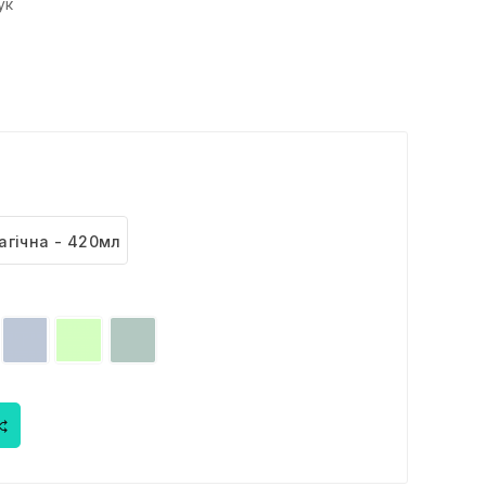
ук
агічна - 420мл