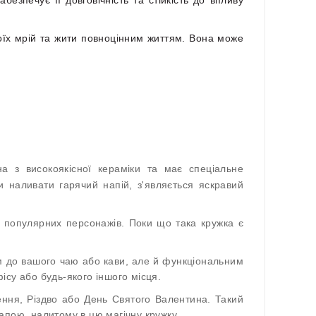
воїх мрій та жити повноцінним життям. Вона може
а з високоякісної кераміки та має спеціальне
и наливати гарячий напій, з'являється яскравий
и популярних персонажів. Поки що така кружка є
м до вашого чаю або кави, але й функціональним
су або будь-якого іншого місця.
ження, Різдво або День Святого Валентина. Такий
апою, налитому в цю магічну кружку.