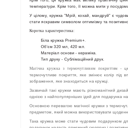
температури. Крім того, її можна мити у посудом
У цілому, кружка "Мрій, кохай, мандруй" є чудо
стати яскравим символом оптимізму та позитивно
Коротка характеристика:
Біла кружка Premium+.
Об'єм 320 мл, 420 мл.
Матеріал основи - кераміка.
Тип друку - Сублімаційний друк.
- це
Магічна кружка з термочутливим покриттям
термочутливе покриття, яке змінює колір під в
зображення, яке знаходиться на кружці.
Зазвичай такі кружки мають різноманітний диза
однією з найпопулярніших ідей для подарунка на р
Основною перевагою магічної кружки з термочут
предметом, який можна використовувати щоденно.
Така кружка може стати чудовим подарунком для 
подарунок надасть приємний сюрприз і позитивни