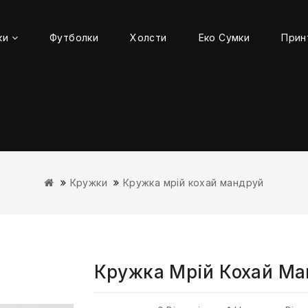
ки
Футболки
Холсти
Еко Сумки
Прин
Кружки
Кружка мрій кохай мандруй
Кружка Мрій Кохай М