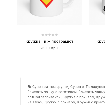
Кружка Ти ж програміст
Кру
250.00грн.
Сувеніри
,
подарунки
,
Сувенір
,
Подаруно
Заказать чашку с логотипом
,
Заказать чашк
полной запечаткой
,
Кружка с принтом
,
Круж
на заказ
,
Кружки с принтом
,
Кружки с принт