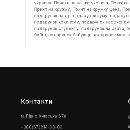
украина
,
Печать на чашке украина
,
Прикольн
Принт на кружку
,
Принт на кружку цена
,
При
подарунок на др
,
подарунок куму
,
подарун
подарунок коханому
,
подарунок нареченом
подарунок студенту
,
подарунок на свято
,
п
бабці
,
подарунок бабушці
,
подарунок мамі
,
Контакти
м. Рівне Київська 67а
+380(67)814-08-00