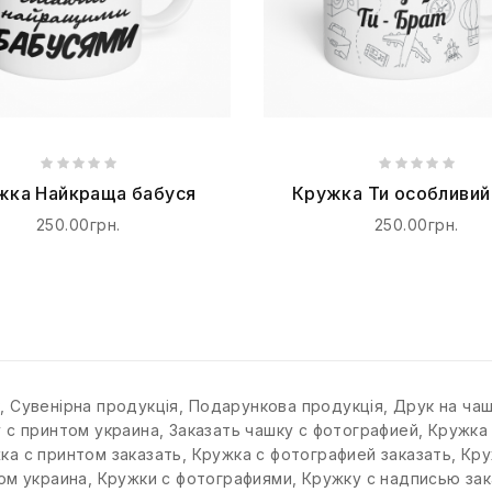
жка Найкраща бабуся
Кружка Ти особливий
що, ти - Брат
250.00грн.
250.00грн.
к
,
Сувенірна продукція
,
Подарункова продукція
,
Друк на ча
у с принтом украина
,
Заказать чашку с фотографией
,
Кружка
ка с принтом заказать
,
Кружка с фотографией заказать
,
Кру
ом украина
,
Кружки с фотографиями
,
Кружку с надписью зак