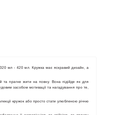
м 320 мл - 420 мл. Кружка має яскравий дизайн, а
 та прагне жити на повну. Вона підійде як для
чудовим засобом мотивації та нагадування про те,
олекції кружок або просто стати улюбленою річчю
безпечує її довговічність та стійкість до впливу