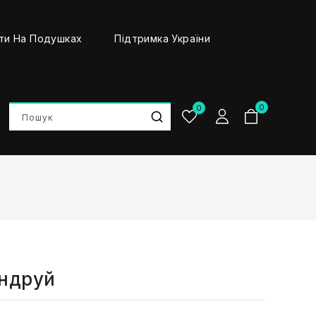
ти На Подушках
Підтримка України
0
0
андруй