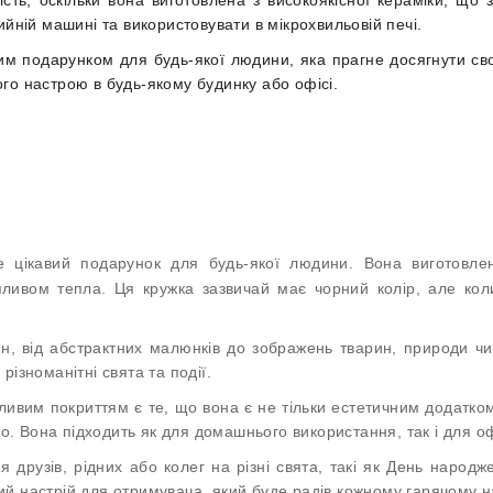
ийній машині та використовувати в мікрохвильовій печі.
вим подарунком для будь-якої людини, яка прагне досягнути с
го настрою в будь-якому будинку або офісі.
 цікавий подарунок для будь-якої людини. Вона виготовлен
пливом тепла. Ця кружка зазвичай має чорний колір, але кол
йн, від абстрактних малюнків до зображень тварин, природи ч
ізноманітні свята та події.
ливим покриттям є те, що вона є не тільки естетичним додатко
 Вона підходить як для домашнього використання, так і для офі
друзів, рідних або колег на різні свята, такі як День народ
й настрій для отримувача, який буде радів кожному гарячому н