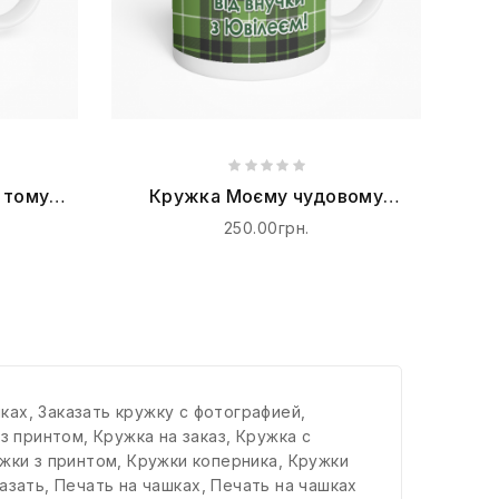
 тому
Кружка Моєму чудовому
дідусеві від внучки з Ювілеєм
250.00грн.
шках
,
Заказать кружку с фотографией
,
 з принтом
,
Кружка на заказ
,
Кружка с
жки з принтом
,
Кружки коперника
,
Кружки
азать
,
Печать на чашках
,
Печать на чашках