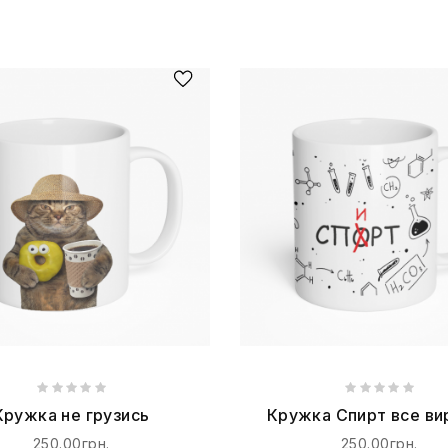
Кружка не грузись
Кружка Спирт все ви
250.00грн.
250.00грн.