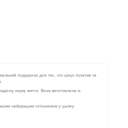
еальний подарунок для тих, хто цінує позитив та
у.
дісну науку життя. Вона виготовлена із
вашим найкращим спільником у цьому