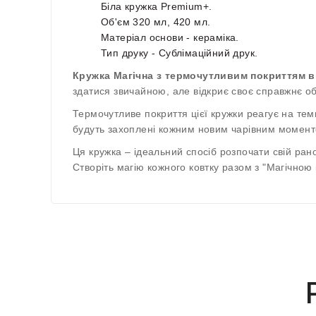
Біла кружка Premium+.
Об'єм 320 мл, 420 мл.
Матеріал основи - кераміка.
Тип друку - Сублімаційний друк.
Кружка Магічна з термочутливим покриттям ві
здатися звичайною, але відкриє своє справжнє о
Термочутливе покриття цієї кружки реагує на темп
будуть захоплені кожним новим чарівним момент
Ця кружка – ідеальний спосіб розпочати свій ран
Створіть магію кожного ковтку разом з "Магічною