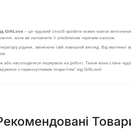
д GiftLove
– це чудовий спосіб зробити кожен ковток витончен
бличчя, коли ви наповните її улюбленим гарячим напоєм.
ературу рідини, змінюючи свій зовнішній вигляд. Від магічних зір
ом.
ок або насолодитися перервою на роботі. Також вона стане чудо
 кружкою з термочутливим покриттям" від GiftLove!
Рекомендовані Товар