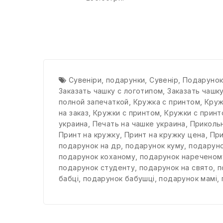
Сувеніри
,
подарунки
,
Сувенір
,
Подаруно
Заказать чашку с логотипом
,
Заказать чашк
полной запечаткой
,
Кружка с принтом
,
Круж
на заказ
,
Кружки с принтом
,
Кружки с принт
украина
,
Печать на чашке украина
,
Прикольн
Принт на кружку
,
Принт на кружку цена
,
При
подарунок на др
,
подарунок куму
,
подарун
подарунок коханому
,
подарунок нареченом
подарунок студенту
,
подарунок на свято
,
п
бабці
,
подарунок бабушці
,
подарунок мамі
,