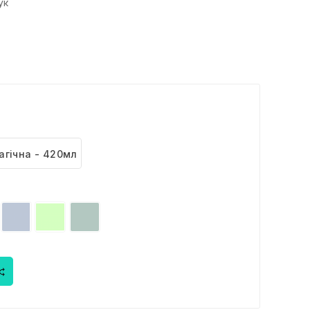
ук
агічна - 420мл