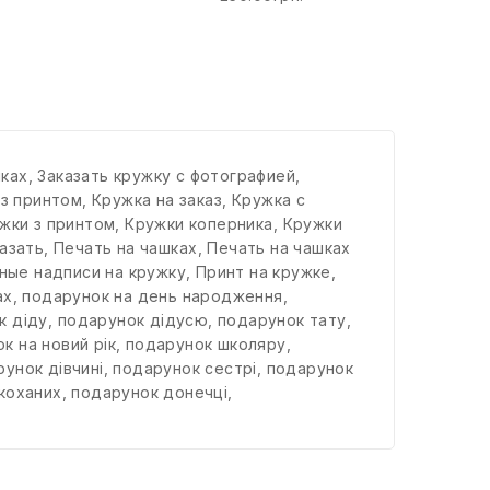
працювати
шках
,
Заказать кружку с фотографией
,
 з принтом
,
Кружка на заказ
,
Кружка с
жки з принтом
,
Кружки коперника
,
Кружки
азать
,
Печать на чашках
,
Печать на чашках
ные надписи на кружку
,
Принт на кружке
,
ах
,
подарунок на день народження
,
к діду
,
подарунок дідусю
,
подарунок тату
,
к на новий рік
,
подарунок школяру
,
унок дівчині
,
подарунок сестрі
,
подарунок
коханих
,
подарунок донечці
,