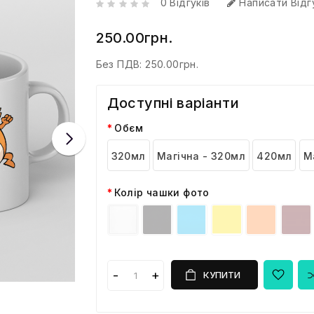
0 Відгуків
Написати Відг
250.00грн.
Без ПДВ:
250.00грн.
Доступні варіанти
Обєм
320мл
Магічна - 320мл
420мл
М
Колір чашки фото
КУПИТИ