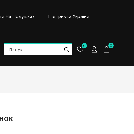
ти На Подушках
Підтримка України
0
0
нок