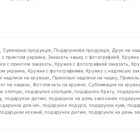
к
,
Сувенірна продукція
,
Подарункова продукція
,
Друк на ча
у с принтом украина
,
Заказать чашку с фотографией
,
Кружка
ка с принтом заказать
,
Кружка с фотографией заказать
,
Кру
ом украина
,
Кружки с фотографиями
,
Кружку с надписью зак
і надписи на кружках
,
Прикольні надписи на чашку
,
Приколь
нт на чашках
,
Фотопечать на кружке
,
Сублимация на кружк
ок хлопцю
,
подарунок хлопцеві
,
подарунок брату
,
подаруно
у
,
подарунок дитині
,
подарунок на день закоханих подаруно
одарунок для неї
,
подарунок подурзі
,
подарунок кумі
,
подар
подарунок коханій
,
подарунок дитині
,
подарунок на день за