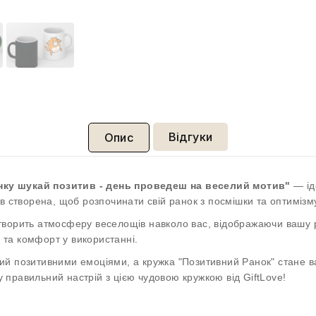
Відгуки
Опис
нку шукай позитив - день проведеш на веселий мотив"
— ід
в створена, щоб розпочинати свій ранок з посмішки та оптимізм
ворить атмосферу веселощів навколо вас, відображаючи вашу ра
ь та комфорт у використанні.
ий позитивними емоціями, а кружка "Позитивний Ранок" стане 
правильний настрій з цією чудовою кружкою від GiftLove!