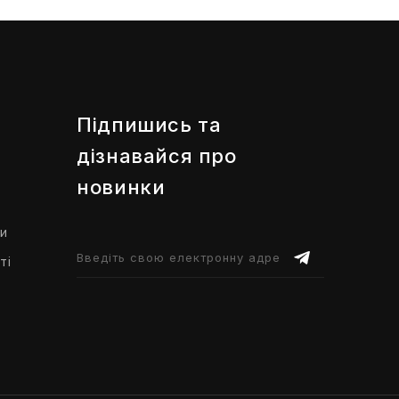
Підпишись та
дізнавайся про
новинки
ти
ті