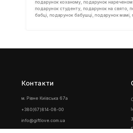
подарунок коханому
,
подарунок нареченом
подарунок студенту
,
подарунок на свято
,
п
бабці
,
подарунок бабушці
,
подарунок мамі
,
Контакти
м. Рівне Київська 67а
+380(67)814-08-00
info@giftlove.com.ua