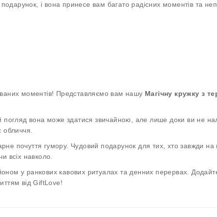
як подарунок, і вона принесе вам багато радісних моментів та 
уваних моментів! Представляємо вам нашу
Магічну кружку з т
й погляд вона може здатися звичайною, але лише доки ви не нал
є обличчя.
гарне почуття гумору. Чудовий подарунок для тих, хто завжди на 
и всіх навколо.
оном у ранкових кавових ритуалах та денних перервах. Додайте
ттям від GiftLove!