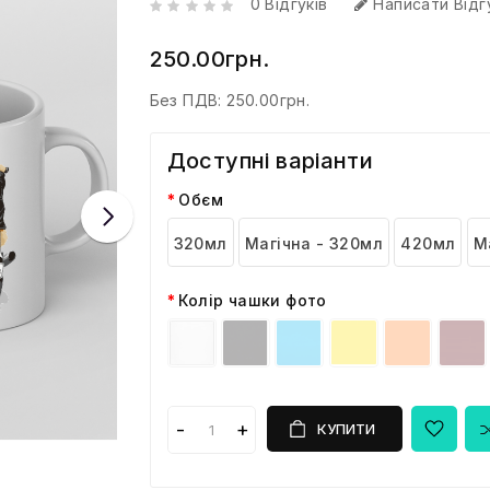
0 Відгуків
Написати Відг
250.00грн.
Без ПДВ:
250.00грн.
Доступні варіанти
Обєм
320мл
Магічна - 320мл
420мл
М
Колір чашки фото
КУПИТИ