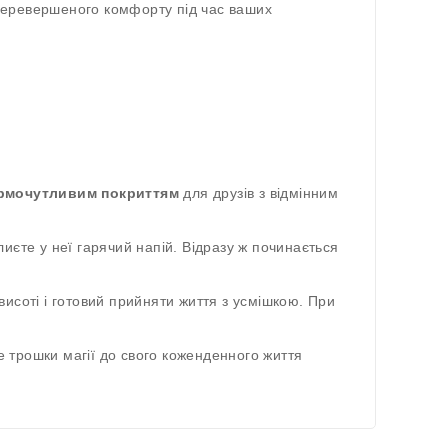
неперевершеного комфорту під час ваших
ермочутливим покриттям
для друзів з відмінним
иєте у неї гарячий напій. Відразу ж починається
висоті і готовий прийняти життя з усмішкою. При
 трошки магії до свого коженденного життя