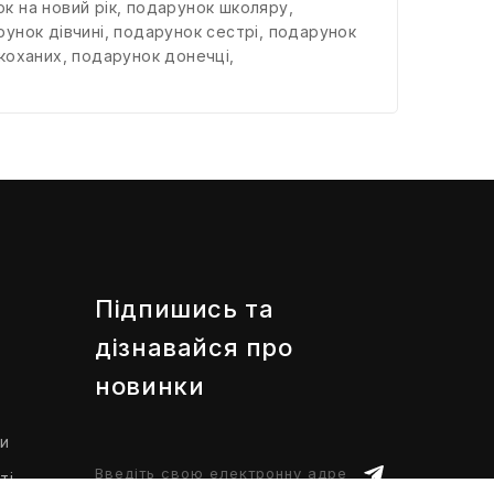
к на новий рік
,
подарунок школяру
,
унок дівчині
,
подарунок сестрі
,
подарунок
коханих
,
подарунок донечці
,
Підпишись та
дізнавайся про
новинки
ти
ті