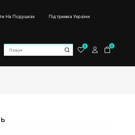
ти На Подушках
Підтримка України
0
0
ть