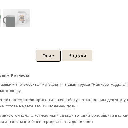
Відгуки
Опис
едним Котиком
равішими та веселішими завдяки нашій кружці "Ранкова Радість"
ього ранку.
 теплою посмішкою проїхати повз роботу" стане вашим девізом у в
ка готова надати вам їх щоденну дозу.
ртинкою смішного котика, який завжди готовий розсмішити вас 
шим ранкам ще більше радості та задоволення.