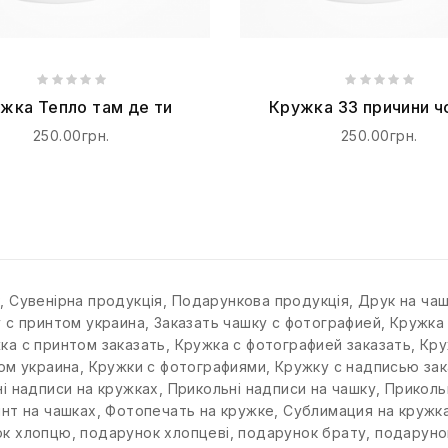
жка Тепло там де ти
Кружка 33 причини ч
тебе кохаю
250.00грн.
250.00грн.
к
,
Сувенірна продукція
,
Подарункова продукція
,
Друк на ча
у с принтом украина
,
Заказать чашку с фотографией
,
Кружка
ка с принтом заказать
,
Кружка с фотографией заказать
,
Кру
ом украина
,
Кружки с фотографиями
,
Кружку с надписью зак
і надписи на кружках
,
Прикольні надписи на чашку
,
Приколь
нт на чашках
,
Фотопечать на кружке
,
Сублимация на кружк
ок хлопцю
,
подарунок хлопцеві
,
подарунок брату
,
подаруно