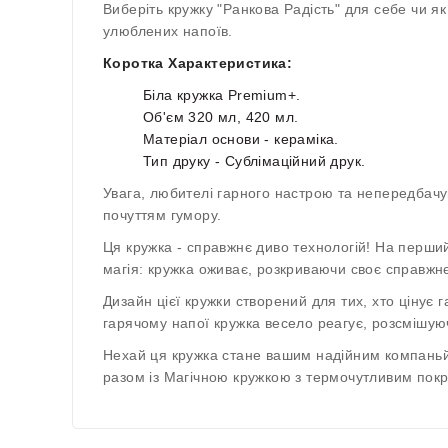
Виберіть кружку "Ранкова Радість" для себе чи 
улюблених напоїв.
Коротка Характеристика:
Біла кружка Premium+.
Об'єм 320 мл, 420 мл.
Матеріал основи - кераміка.
Тип друку - Сублімаційний друк.
Увага, любителі гарного настрою та непередбач
почуттям гумору.
Ця кружка - справжнє диво технологій! На перши
магія: кружка оживає, розкриваючи своє справжн
Дизайн цієї кружки створений для тих, хто цінує 
гарячому напої кружка весело реагує, розсмішуюч
Нехай ця кружка стане вашим надійним компаньй
разом із Магічною кружкою з термочутливим покри