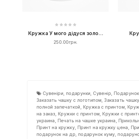
Кружка У мого дідуся золоті
Кру
руки
250.00грн.
Сувеніри
,
подарунки
,
Сувенір
,
Подаруно
Заказать чашку с логотипом
,
Заказать чашк
полной запечаткой
,
Кружка с принтом
,
Круж
на заказ
,
Кружки с принтом
,
Кружки с принт
украина
,
Печать на чашке украина
,
Прикольн
Принт на кружку
,
Принт на кружку цена
,
При
подарунок на др
,
подарунок куму
,
подарун