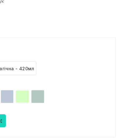
ук
агічна - 420мл