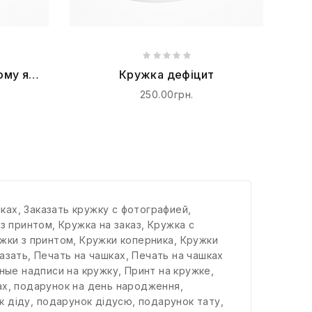
ому я
Кружка дефіцит
в
250.00грн.
шках
,
Заказать кружку с фотографией
,
 з принтом
,
Кружка на заказ
,
Кружка с
жки з принтом
,
Кружки коперника
,
Кружки
азать
,
Печать на чашках
,
Печать на чашках
ные надписи на кружку
,
Принт на кружке
,
ах
,
подарунок на день народження
,
к діду
,
подарунок дідусю
,
подарунок тату
,