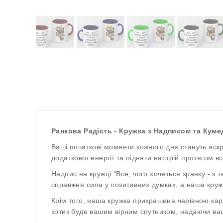
Ранкова Радість - Кружка з Надписом та Кум
Ваші початкові моменти кожного дня стануть яск
додаткової енергії та підняти настрій протягом вс
Надпис на кружці "Все, чого хочеться зранку - з
справжня сила у позитивних думках, а наша круж
Крім того, наша кружка прикрашена чарівною ка
котик буде вашим вірним спутником, надаючи ва