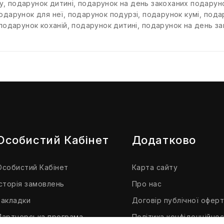
у
,
подарунок дитині
,
подарунок на день закоханих подаруно
одарунок для неї
,
подарунок подурзі
,
подарунок кумі
,
подар
подарунок коханій
,
подарунок дитині
,
подарунок на день за
Особистий Кабінет
Додатково
Особистий Кабінет
Карта сайту
Історія замовлень
Про нас
Закладки
Договір публічної офер
Партнерська програма
Політика конфіденційнос