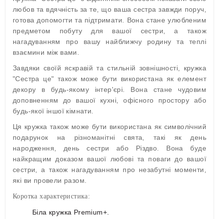
любов та вдячність за те, що ваша сестра завжди поруч,
готова допомогти та підтримати. Вона стане улюбленим
предметом побуту для вашої сестри, а також
нагадуванням про вашу найближчу родину та теплі
взаємини між вами.
Завдяки своїй яскравій та стильній зовнішності, кружка
"Сестра це" також може бути використана як елемент
декору в будь-якому інтер'єрі. Вона стане чудовим
доповненням до вашої кухні, офісного простору або
будь-якої іншої кімнати.
Ця кружка також може бути використана як символічний
подарунок на різноманітні свята, такі як день
народження, день сестри або Різдво. Вона буде
найкращим доказом вашої любові та поваги до вашої
сестри, а також нагадуванням про незабутні моменти,
які ви провели разом.
Коротка характеристика:
Біла кружка Premium+.