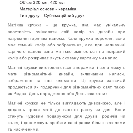
Об'єм 320 мл, 420 мл.
Матеріал основи - кераміка.
Тип друку - Сублімаційний друк.
- це кружка, яка має унікальну
Магічна кружка
властивість змінювати свій колір та дизайн при
нагріванні гарячим напоєм. Коли кружка порожня, вона
має темний колір або зображення, але при наливанні
гарячого напою вона миттєво змінюється на яскравий
колір або розкриває якусь сховану картинку чи напис.
Магічні кружки виготовляються з кераміки і вони можуть
мати різноманітний дизайн, включаючи написи,
зображення та інші елементи. Ці кружки зазвичай
продаються як подарунки для різноманітних свят, таких
як Різдво, День народження або День закоханих.
Магічні кружки не тільки виглядають дивовижно, але і
додають трохи магії до вашого ранку чи дня. Вони
стануть чудовим подарунком для друзів, родичів чи
колег, і допоможуть зробити ваші ранки більш веселими
та насиченими.