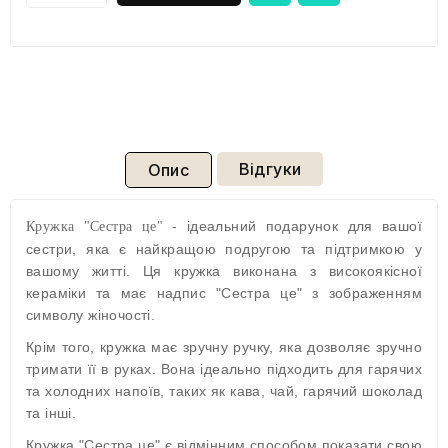
Відгуки
Опис
- ідеальний подарунок для вашої
Кружка "Сестра це"
сестри, яка є найкращою подругою та підтримкою у
вашому житті. Ця кружка виконана з високоякісної
кераміки та має надпис "Сестра це" з зображенням
символу жіночості.
Крім того, кружка має зручну ручку, яка дозволяє зручно
тримати її в руках. Вона ідеально підходить для гарячих
та холодних напоїв, таких як кава, чай, гарячий шоколад
та інші.
Кружка "Сестра це" є відмінним способом показати свою