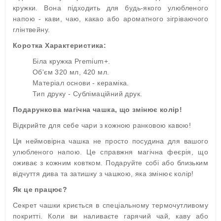
кружки. Вона підходить для будь-якого улюбленого
напою - кави, чаю, какао або ароматного зігріваючого
глінтвейну.
Коротка Характеристика:
Біла кружка Premium+.
Об'єм 320 мл, 420 мл.
Матеріал основи - кераміка.
Тип друку - Сублімаційний друк.
Подарункова магічна чашка, що змінює колір!
Відкрийте для себе чари з кожною ранковою кавою!
Ця неймовірна чашка не просто посудина для вашого
улюбленого напою. Це справжня магічна феєрія, що
оживає з кожним ковтком. Подаруйте собі або близьким
відчуття дива та затишку з чашкою, яка змінює колір!
Як це працює?
Секрет чашки криється в спеціальному термочутливому
покритті. Коли ви наливаєте гарячий чай, каву або