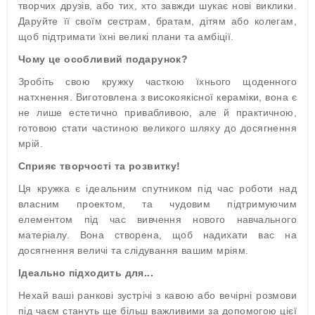
творчих друзів, або тих, хто завжди шукає нові виклики.
Даруйте її своїм сестрам, братам, дітям або колегам,
щоб підтримати їхні великі плани та амбіції.
Чому це особливий подарунок?
Зробіть свою кружку часткою їхнього щоденного
натхнення. Виготовлена з високоякісної кераміки, вона є
не лише естетично привабливою, але й практичною,
готовою стати частиною великого шляху до досягнення
мрій.
Сприяє творчості та розвитку!
Ця кружка є ідеальним спутником під час роботи над
власним проектом, та чудовим підтримуючим
елементом під час вивчення нового навчального
матеріалу. Вона створена, щоб надихати вас на
досягнення величі та слідування вашим мріям.
Ідеально підходить для...
Нехай ваші ранкові зустрічі з кавою або вечірні розмови
під чаєм стануть ще більш важливими за допомогою цієї