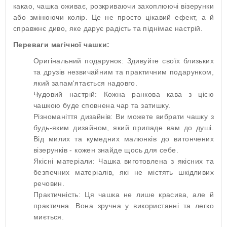
какао, чашка оживає, розкриваючи захоплюючі візерунки
або змінюючи колір. Це не просто цікавий ефект, а й
справжнє диво, яке дарує радість та піднімає настрій.
Переваги магічної чашки:
Оригінальний подарунок: Здивуйте своїх близьких
та друзів незвичайним та практичним подарунком,
який запам'ятається надовго.
Чудовий настрій: Кожна ранкова кава з цією
чашкою буде сповнена чар та затишку.
Різноманіття дизайнів: Ви можете вибрати чашку з
будь-яким дизайном, який припаде вам до душі.
Від милих та кумедних малюнків до витончених
візерунків - кожен знайде щось для себе.
Якісні матеріали: Чашка виготовлена з якісних та
безпечних матеріалів, які не містять шкідливих
речовин.
Практичність: Ця чашка не лише красива, але й
практична. Вона зручна у використанні та легко
миється.