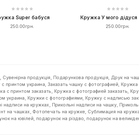
ружка Super бабуся
Кружка У мого дідуся 
руки
250.00грн.
250.00грн.
к
,
Сувенірна продукція
,
Подарункова продукція
,
Друк на ча
у с принтом украина
,
Заказать чашку с фотографией
,
Кружка
ка с принтом заказать
,
Кружка с фотографией заказать
,
Кру
ом украина
,
Кружки с фотографиями
,
Кружку с надписью зак
і надписи на кружках
,
Прикольні надписи на чашку
,
Приколь
нт на чашках
,
Фотопечать на кружке
,
Сублимация на кружк
унок на ювілей
,
подарунок на різдво
,
подарунок на великде