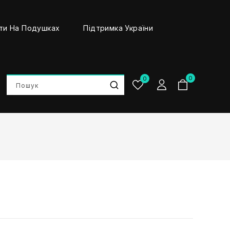
ти На Подушках
Підтримка України
0
0