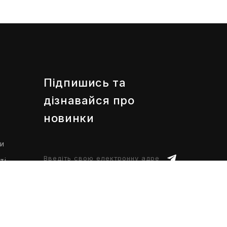
Підпишись та
дізнавайся про
новинки
ти
ті