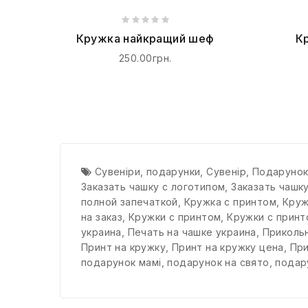
Кружка найкращий шеф
К
250.00грн.
Сувеніри
,
подарунки
,
Сувенір
,
Подаруно
Заказать чашку с логотипом
,
Заказать чашк
полной запечаткой
,
Кружка с принтом
,
Круж
на заказ
,
Кружки с принтом
,
Кружки с принт
украина
,
Печать на чашке украина
,
Прикольн
Принт на кружку
,
Принт на кружку цена
,
При
подарунок мамі
,
подарунок на свято
,
подар