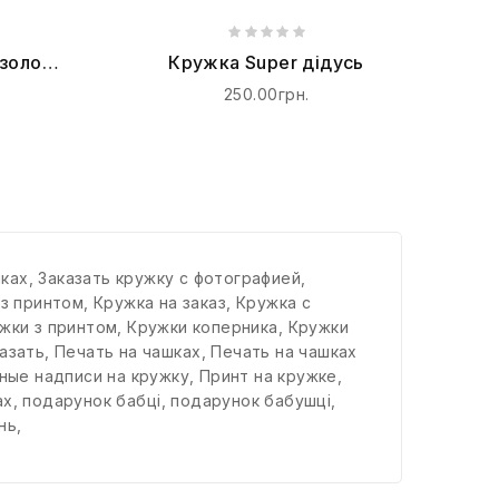
золоті
Кружка Super дідусь
250.00грн.
шках
,
Заказать кружку с фотографией
,
 з принтом
,
Кружка на заказ
,
Кружка с
жки з принтом
,
Кружки коперника
,
Кружки
азать
,
Печать на чашках
,
Печать на чашках
ные надписи на кружку
,
Принт на кружке
,
ах
,
подарунок бабці
,
подарунок бабушці
,
нь
,