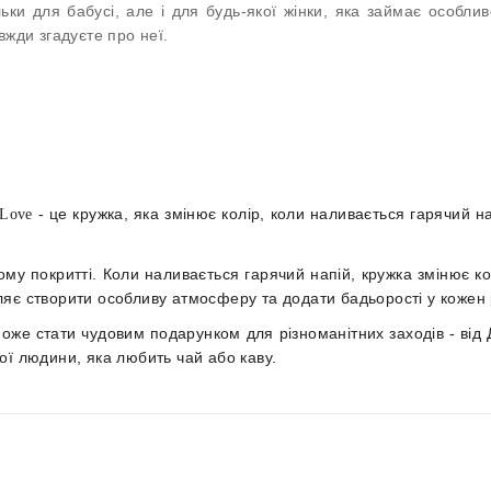
ки для бабусі, але і для будь-якої жінки, яка займає особли
вжди згадуєте про неї.
- це кружка, яка змінює колір, коли наливається гарячий на
tLove
вому покритті. Коли наливається гарячий напій, кружка змінює к
яє створити особливу атмосферу та додати бадьорості у кожен 
може стати чудовим подарунком для різноманітних заходів - від
ої людини, яка любить чай або каву.