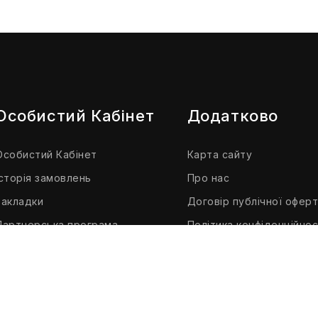
Особистий Кабінет
Додатково
Особистий Кабінет
Карта сайту
Історія замовлень
Про нас
Закладки
Договір публічної офер
Партнерська програма
Політика конфіденційнос
Розсилка
Доставка і оплата