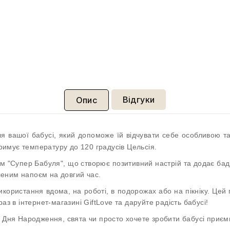
Відгуки
Опис
я вашої бабусі, який допоможе їй відчувати себе особливою та
тримує температуру до 120 градусів Цельсія.
м "Супер Бабуля", що створює позитивний настрій та додає бад
еним напоєм на довгий час.
икористання вдома, на роботі, в подорожах або на пікніку. Ц
аз в інтернет-магазині GiftLove та даруйте радість бабусі!
 Дня Народження, свята чи просто хочете зробити бабусі приємні