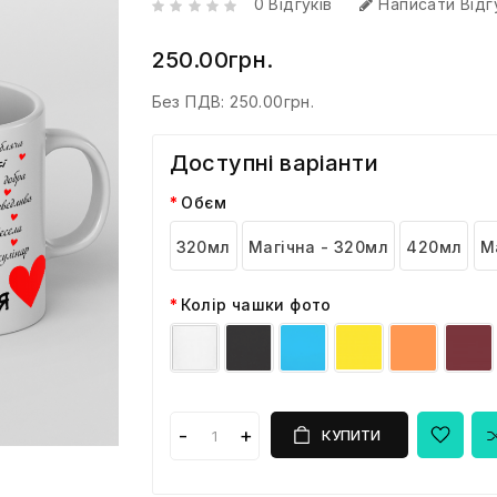
0 Відгуків
Написати Відг
250.00грн.
Без ПДВ:
250.00грн.
Доступні варіанти
Обєм
320мл
Магічна - 320мл
420мл
М
Колір чашки фото
КУПИТИ