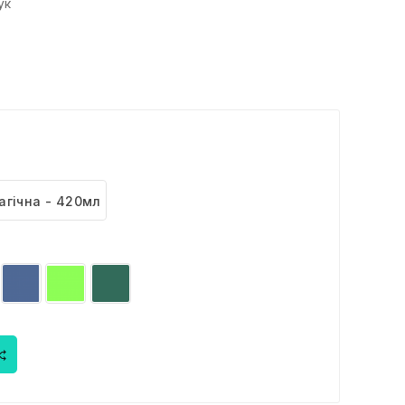
ук
агічна - 420мл