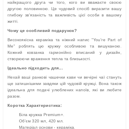
найкращого друга чи того, кого ви вважаєте своєю
другою половинкою. Це чудовий спосіб виразити вашу
глибоку зв'язаність та важливість цієї особи в вашому
житті.
Чому це особливий подарунок?
Високоякісна кераміка та ніжний напис "You're Part of
Me" роблять цю кружку особливою та вишуканою.
Кожний ковзанка гармонійно вписаний у дизайн,
створюючи враження тепла та близькості.
Ідеально підходить для...
Нехай ваші ранкові чашечки кави чи вечірні чаї стануть
ще затишнішими завдяки цій чудовій кружці. Вона також
ідеальна для подачі улюблених напоїв, які ви любите
разом.
Коротка Характеристика:
Біла кружка Premium+.
Об'єм 320 мл, 420 мл.
Матеріал основи - кераміка.