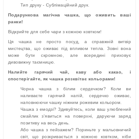
Тип друку - Сублімаційний друк.
Подарункова магічна чашка, що оживить ваші
ранки!
Відкрийте для себе чари з кожною ковтком!
Ця чашка не просто посуд, а справжній витвір
мистецтва, що оживає під впливом тепла. Зовні вона
може бути скромною, але всередині приховує
дивовижну таємницю.
Налийте гарячий чай, каву або какао, і
спостерігайте, як чашка розквітає кольорами!
Чорна чашка з білим сердечком? Коли ви
наливаєте гарячий напій, сердечко оживає,
наповнюючи чашку ніжним рожевим кольором.
Чашка з емодзі? Здивуйтесь, коли ваш улюблений
смайлик з'явиться на поверхні, даруючи заряд
позитиву на весь день.
Або чашка з пейзажем? Пориньте у мальовничий
світ, що розкривається з кожною ковтком, ніби