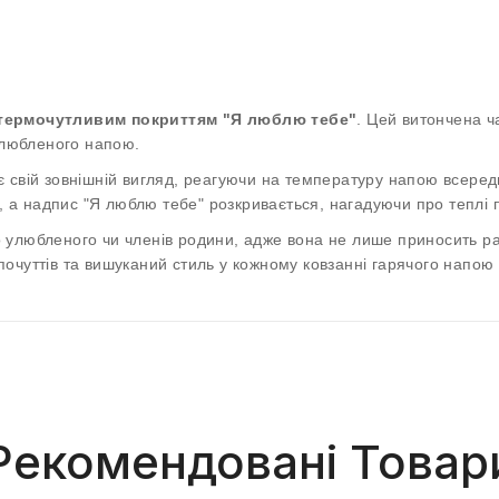
з термочутливим покриттям "Я люблю тебе"
. Цей витончена ч
 улюбленого напою.
 свій зовнішній вигляд, реагуючи на температуру напою всеред
м, а надпис "Я люблю тебе" розкривається, нагадуючи про теплі
улюбленого чи членів родини, адже вона не лише приносить раді
очуттів та вишуканий стиль у кожному ковзанні гарячого напою
Рекомендовані Товар