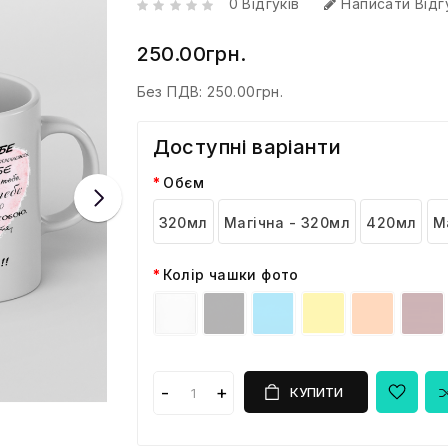
0 Відгуків
Написати Відг
250.00грн.
Без ПДВ:
250.00грн.
Доступні варіанти
Обєм
320мл
Магічна - 320мл
420мл
М
Колір чашки фото
КУПИТИ