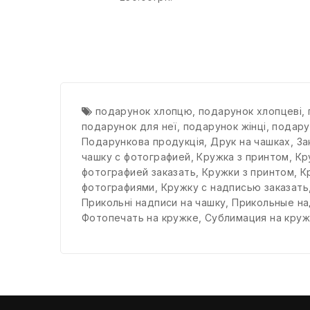
подарунок хлопцю
,
подарунок хлопцеві
,
подарунок для неї
,
подарунок жінці
,
подару
Подарункова продукція
,
Друк на чашках
,
За
чашку с фотографией
,
Кружка з принтом
,
Кр
фотографией заказать
,
Кружки з принтом
,
К
фотографиями
,
Кружку с надписью заказать
Прикольні надписи на чашку
,
Прикольные на
Фотопечать на кружке
,
Сублимация на круж