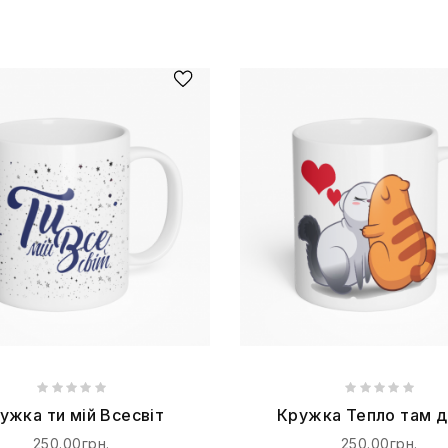
ужка ти мій Всесвіт
Кружка Тепло там д
250.00грн.
250.00грн.