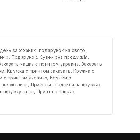
 день закоханих
,
подарунок на свято
,
енір
,
Подарунок
,
Сувенірна продукція
,
Заказать чашку с принтом украина
,
Заказать
ом
,
Кружка с принтом заказать
,
Кружка с
и с принтом украина
,
Кружки с
ашке украина
,
Прикольні надписи на кружках
,
на кружку цена
,
Принт на чашках
,