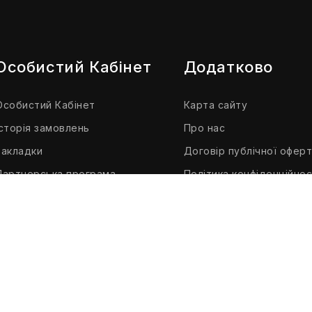
Особистий Кабінет
Додатково
Особистий Кабінет
Карта сайту
Історія замовлень
Про нас
Закладки
Договір публічної офер
Партнерська програма
Політика конфіденційнос
Розсилка
Доставка і оплата
art
GiftLove © 2026