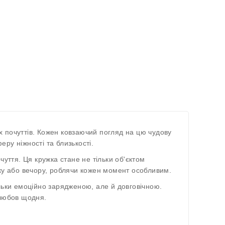
 почуттів. Кожен ковзаючий погляд на цю чудову
ру ніжності та близькості.
уття. Ця кружка стане не тільки об'єктом
нку або вечору, роблячи кожен момент особливим.
льки емоційно зарядженою, але й довговічною.
 любов щодня.