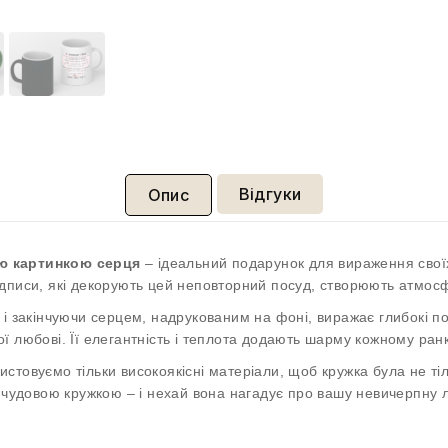
Відгуки
Опис
ою картинкою серця
– ідеальний подарунок для вираження своїх
дписи, які декорують цей неповторний посуд, створюють атмосфе
і закінчуючи серцем, надрукованим на фоні, виражає глибокі поч
ї любові. Її елегантність і теплота додають шарму кожному ра
стовуємо тільки високоякісні матеріали, щоб кружка була не ті
ю чудовою кружкою – і нехай вона нагадує про вашу невичерпну