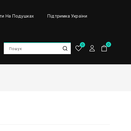
ти На Подушках
Підтримка України
0
0