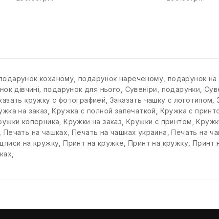
подарунок коханому
,
подарунок нареченому
,
подарунок на
нок дівчині
,
подарунок для нього
,
Сувеніри
,
подарунки
,
Сув
казать кружку с фотографией
,
Заказать чашку с логотипом
,
ужка на заказ
,
Кружка с полной запечаткой
,
Кружка с принт
ружки коперника
,
Кружки на заказ
,
Кружки с принтом
,
Кружк
,
Печать на чашках
,
Печать на чашках украина
,
Печать на ч
дписи на кружку
,
Принт на кружке
,
Принт на кружку
,
Принт 
ках
,