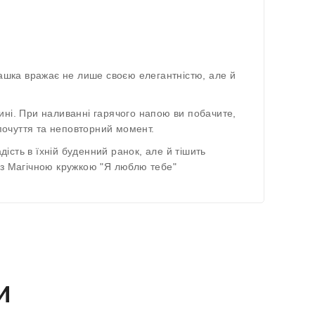
ашка вражає не лише своєю елегантністю, але й
ині. При наливанні гарячого напою ви побачите,
 почуття та неповторний момент.
сть в їхній буденний ранок, але й тішить
 з Магічною кружкою "Я люблю тебе"
и