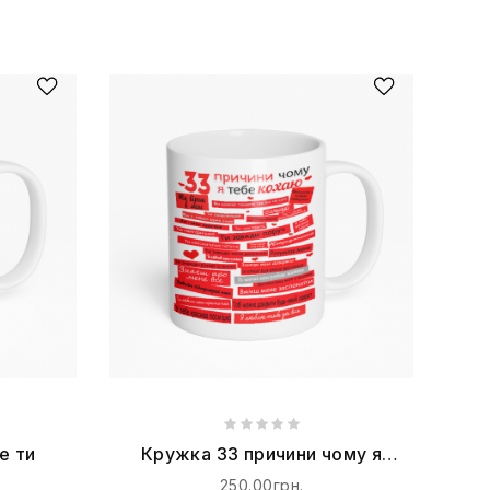
е ти
Кружка 33 причини чому я
тебе кохаю
250.00грн.