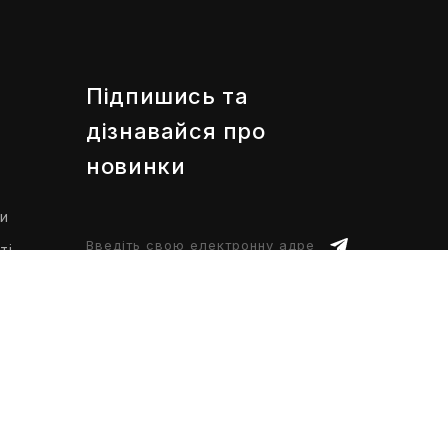
Підпишись та
дізнавайся про
новинки
ти
ті