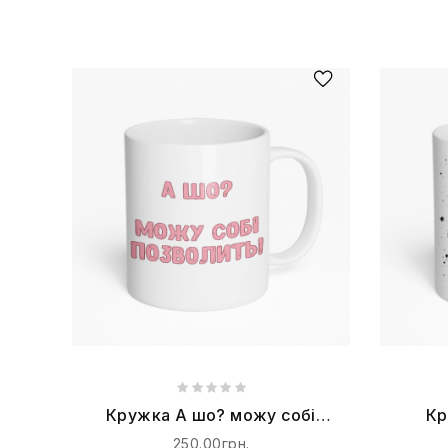
Кружка А шо? можу собі
Кр
позволить!
250.00грн.