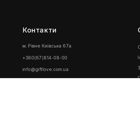
Контакти
м. Рівне Київська 67а
+380(67)814-08-00
info@giftlove.com.ua
Розробка та реклама інтернет магазинів на Openc