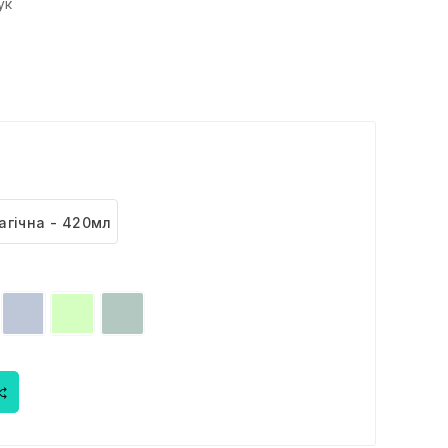
ук
агічна - 420мл