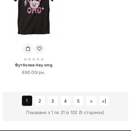
Футболка Hey omg
690.00грн.
1
2
3
4
5
>
>|
Показано з 1 по 21 із 102 (5 сторінок)