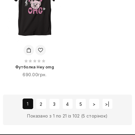
Футболка Hey omg
690.00грн.
1
2
3
4
5
>
>|
Показано з 1 по 21 із 102 (5 сторінок)