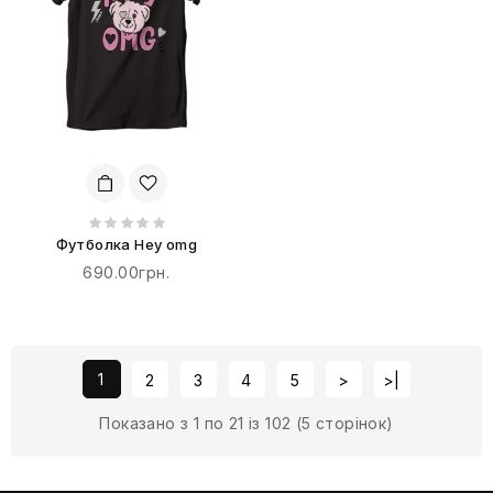
Футболка Hey omg
690.00грн.
1
2
3
4
5
>
>|
Показано з 1 по 21 із 102 (5 сторінок)