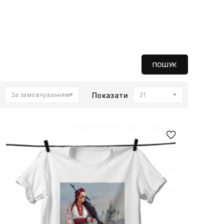
За замовчуванням
Показати
21