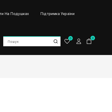
ти На Подушках
Підтримка України
0
0