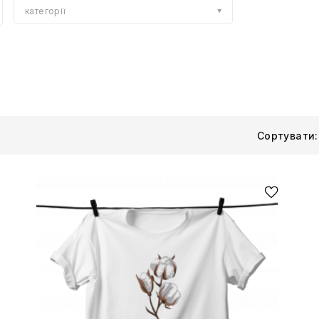
категорії
Сортувати: