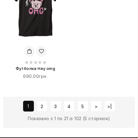
Футболка Hey omg
690.00грн.
1
2
3
4
5
>
>|
Показано з 1 по 21 із 102 (5 сторінок)