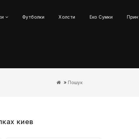
ки
Футболки
Холсти
Еко Сумки
Прин
Пошук
лках киев