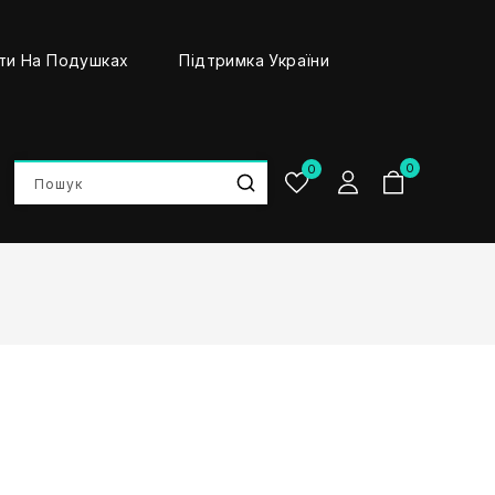
ти На Подушках
Підтримка України
0
0