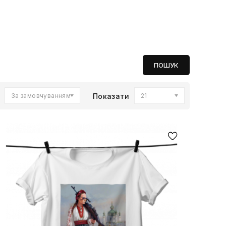
За замовчуванням
Показати
21