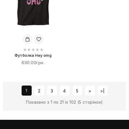
Футболка Hey omg
690.00грн.
1
2
3
4
5
>
>|
Показано з 1 по 21 із 102 (5 сторінок)