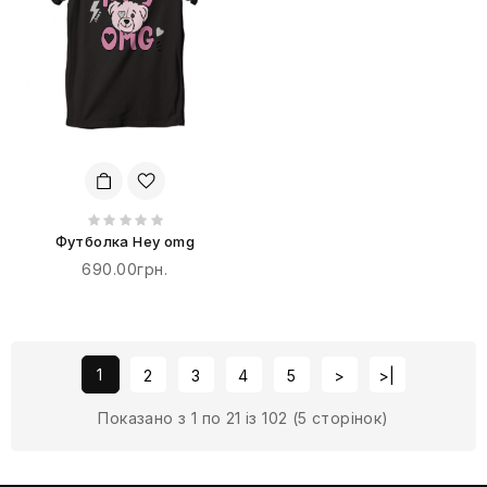
Футболка Hey omg
690.00грн.
1
2
3
4
5
>
>|
Показано з 1 по 21 із 102 (5 сторінок)