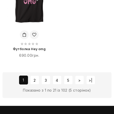
Футболка Hey omg
690.00грн.
1
2
3
4
5
>
>|
Показано з 1 по 21 із 102 (5 сторінок)