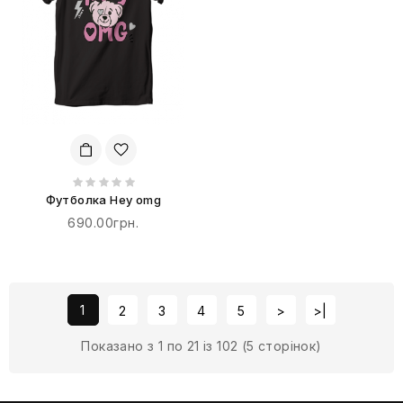
Футболка Hey omg
690.00грн.
1
2
3
4
5
>
>|
Показано з 1 по 21 із 102 (5 сторінок)