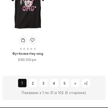
Футболка Hey omg
690.00грн.
1
2
3
4
5
>
>|
Показано з 1 по 21 із 102 (5 сторінок)