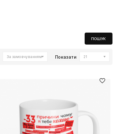
За замовчуванням
Показати
21