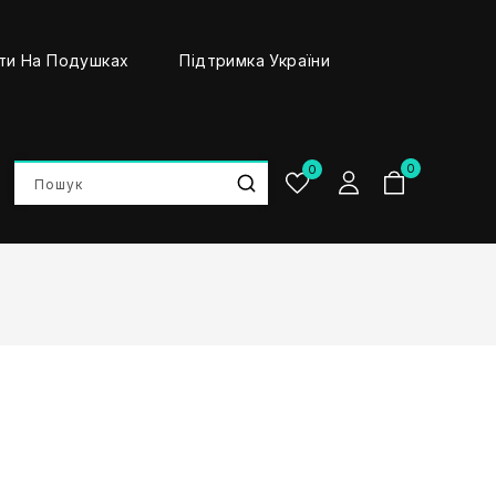
ти На Подушках
Підтримка України
0
0