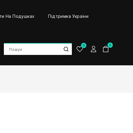
ти На Подушках
Підтримка України
0
0