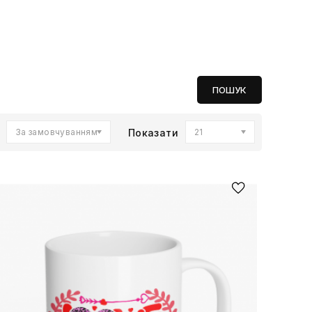
За замовчуванням
Показати
21