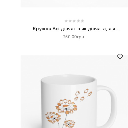
Кружка Всі дівчат а як дівчата, а я
принцеса
250.00грн.