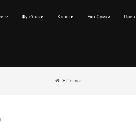
ки
Футболки
Холсти
Еко Сумки
Прин
Пошук
і